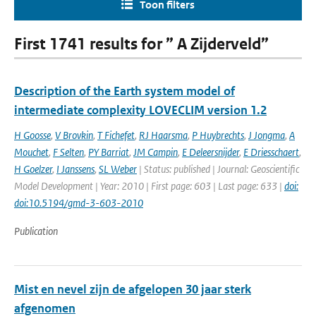
Toon filters
First 1741 results for ” A Zijderveld”
Description of the Earth system model of
intermediate complexity LOVECLIM version 1.2
H Goosse
,
V Brovkin
,
T Fichefet
,
RJ Haarsma
,
P Huybrechts
,
J Jongma
,
A
Mouchet
,
F Selten
,
PY Barriat
,
JM Campin
,
E Deleersnijder
,
E Driesschaert
,
H Goelzer
,
I Janssens
,
SL Weber
| Status: published | Journal: Geoscientific
Model Development | Year: 2010 | First page: 603 | Last page: 633 |
doi:
doi:10.5194/gmd-3-603-2010
Publication
Mist en nevel zijn de afgelopen 30 jaar sterk
afgenomen