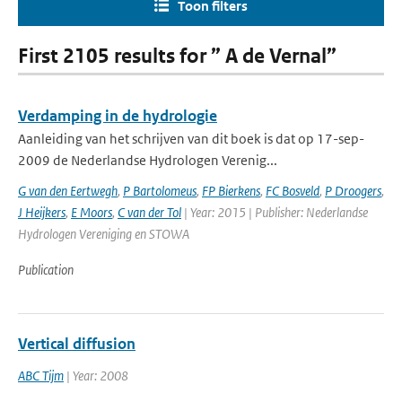
Toon filters
First 2105 results for ” A de Vernal”
Verdamping in de hydrologie
Aanleiding van het schrijven van dit boek is dat op 17-sep-
2009 de Nederlandse Hydrologen Verenig...
G van den Eertwegh
,
P Bartolomeus
,
FP Bierkens
,
FC Bosveld
,
P Droogers
,
J Heijkers
,
E Moors
,
C van der Tol
| Year: 2015 | Publisher: Nederlandse
Hydrologen Vereniging en STOWA
Publication
Vertical diffusion
ABC Tijm
| Year: 2008