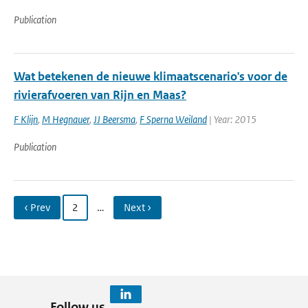
Publication
Wat betekenen de nieuwe klimaatscenario's voor de
rivierafvoeren van Rijn en Maas?
F Klijn
,
M Hegnauer
,
JJ Beersma
,
F Sperna Weiland
| Year: 2015
Publication
‹ Prev
2
…
Next ›
Follow us