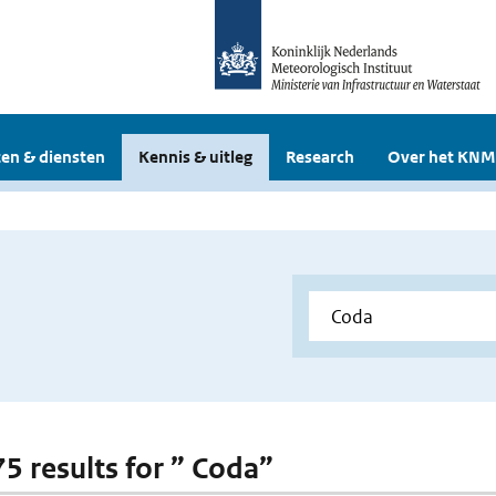
en & diensten
Kennis & uitleg
Research
Over het KNM
75 results for ” Coda”