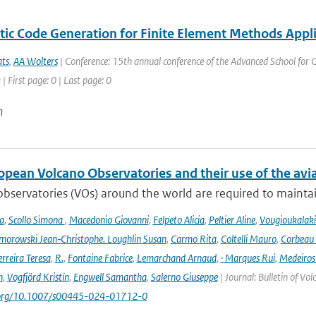
ic Code Generation for Finite Element Methods Appli
ats
,
AA Wolters
| Conference: 15th annual conference of the Advanced School for
| First page: 0 | Last page: 0
n
opean Volcano Observatories and their use of the avi
bservatories (VOs) around the world are required to maintain 
a
,
Scollo Simona
,
Macedonio Giovanni
,
Felpeto Alicia
,
Peltier Aline
,
Vougioukalaki
orowski Jean‑Christophe. Loughlin Susan
,
Carmo Rita
,
Coltelli Mauro
,
Corbeau 
erreira Teresa
,
R.
,
Fontaine Fabrice
,
Lemarchand Arnaud
,
· Marques Rui
,
Medeiros
n
,
Vogfjörd Kristín
,
Engwell Samantha
,
Salerno Giuseppe
| Journal: Bulletin of Vo
i.org/10.1007/s00445-024-01712-0