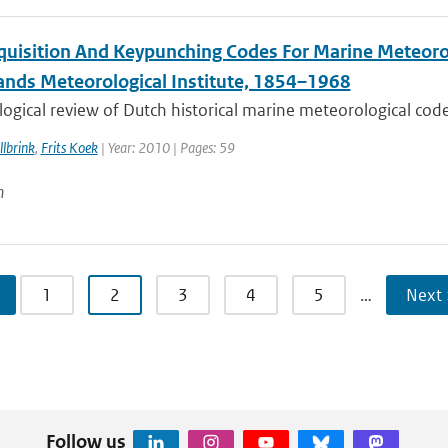
quisition And Keypunching Codes For Marine Meteorol
ands Meteorological Institute, 1854–1968
ogical review of Dutch historical marine meteorological codes
lbrink
,
Frits Koek
| Year: 2010 | Pages: 59
n
1
2
3
4
5
…
Next 
Follow us