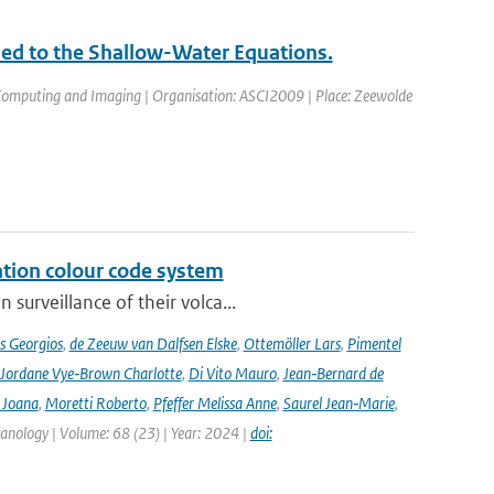
ed to the Shallow-Water Equations.
 Computing and Imaging | Organisation: ASCI2009 | Place: Zeewolde
ation colour code system
surveillance of their volca...
s Georgios
,
de Zeeuw van Dalfsen Elske
,
Ottemöller Lars
,
Pimentel
Jordane Vye‑Brown Charlotte
,
Di Vito Mauro
,
Jean‑Bernard de
 Joana
,
Moretti Roberto
,
Pfeffer Melissa Anne
,
Saurel Jean‑Marie
,
lcanology | Volume: 68 (23) | Year: 2024 |
doi: