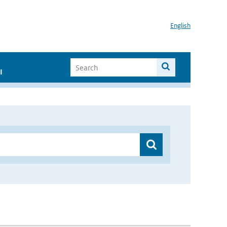
English
I