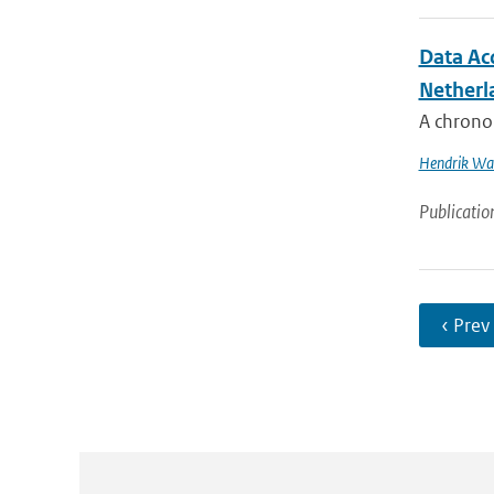
Data Ac
Netherl
A chronol
Hendrik Wal
Publicatio
‹ Prev