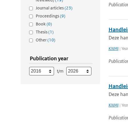
Publicatio
Journal articles
(23)
Proceedings
(9)
Book
(0)
Handlei
Thesis
(1)
Deze han
Other
(10)
KNMI
| Yea
Publication year
Publicatio
t/m
Handlei
Deze han
KNMI
| Yea
Publicatio