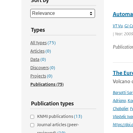
Sort by
Automat
VT Vu
,
GJ C
Types
| Year: 2009 
All types
(75)
Publicatio
Articles
(0)
Data
(0)
Discovers
(0)
The Eur
Projects
(0)
Volcano o
Publications
(75)
Barsotti Sar
Adriano
,
Kom
Publication types
Chabalier
,
F
KNMI publications
(13)
Vlastelic Iva
Journal articles (peer-
https://do
reviewed)
(19)