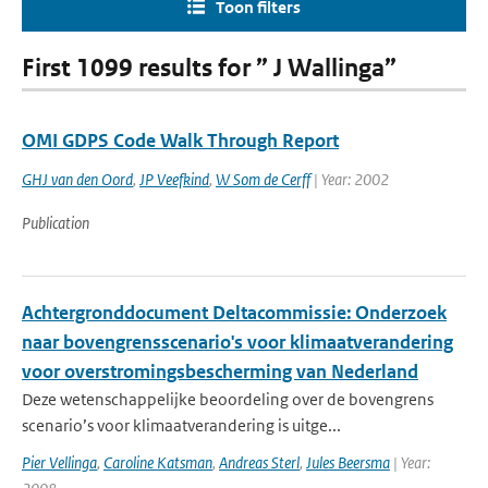
Toon filters
First 1099 results for ” J Wallinga”
OMI GDPS Code Walk Through Report
GHJ van den Oord
,
JP Veefkind
,
W Som de Cerff
| Year: 2002
Publication
Achtergronddocument Deltacommissie: Onderzoek
naar bovengrensscenario's voor klimaatverandering
voor overstromingsbescherming van Nederland
Deze wetenschappelijke beoordeling over de bovengrens
scenario’s voor klimaatverandering is uitge...
Pier Vellinga
,
Caroline Katsman
,
Andreas Sterl
,
Jules Beersma
| Year: