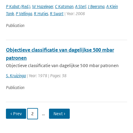
P Kabat (Red.)
,
W Hazeleger
,
C Katsman
,
A Sterl
,
J Beersma
,
A Klein
Tank
,
P Vellinga
,
R Hutjes
,
R Swart
| Year: 2008
Publication
Objectieve classificatie van dagelijkse 500 mbar
patronen
Objectieve classificatie van dagelijkse 500 mbar patronen
S. Kruizinga
| Year: 1978 | Pages: 38
Publication
‹ Prev
2
…
Next ›