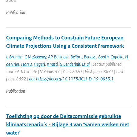
2008
Publication
Comparing Methods to Constrain Future European
Climate Projections Using a Consistent Framework
L Brunner
,
C McSeeeney
,
AP Ballinger
,
Belfort
,
Benassi
,
Booth
,
Copolla
,
H
de Vries
,
Harris
,
Hegerl
,
Knutti
,
G Lenderink
,
Et al
| Status: published |
Journal: J. Climate | Volume: 33 | Year: 2020 | First page: 8671 | Last
page: 8692 |
doi: https://doi.org/10.1175/JCLI-D-19-0953.1
Publication
Toelichting op door de Deltacommissie gebruikte
klimaatscenario’s - Bijlage 3 van 'Samen werken met
water'