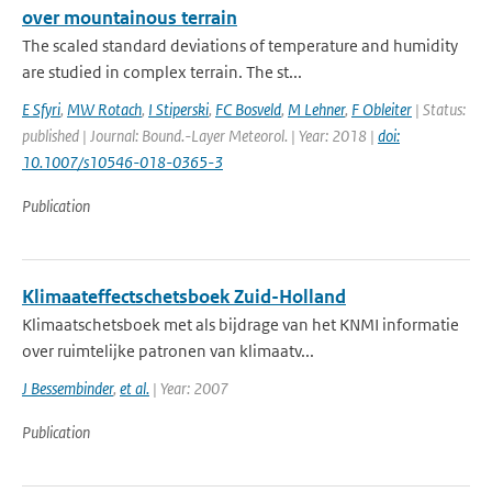
over mountainous terrain
The scaled standard deviations of temperature and humidity
are studied in complex terrain. The st...
E Sfyri
,
MW Rotach
,
I Stiperski
,
FC Bosveld
,
M Lehner
,
F Obleiter
| Status:
published | Journal: Bound.-Layer Meteorol. | Year: 2018 |
doi:
10.1007/s10546-018-0365-3
Publication
Klimaateffectschetsboek Zuid-Holland
Klimaatschetsboek met als bijdrage van het KNMI informatie
over ruimtelijke patronen van klimaatv...
J Bessembinder
,
et al.
| Year: 2007
Publication