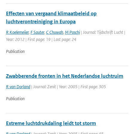
Effecten van vergaand klimaatbeleid op
luchtverontreiniging in Europa
R Koelemeijer
,
F Sauter
,
C Chuwah
,
M Poschj
| Journal: Tijdschrift Lucht |
Year: 2012 | First page: 19 | Last page: 24
Publication
Zwabberende fronten in het Nederlandse luchtruim
R van Dorland
| Journal: Zenit | Year: 2005 | First page: 305
Publication
Extreme luchtdrukdaling leidt tot storm
R van Dorland
| Journal: Zenit | Year: 2005 | First page: 45