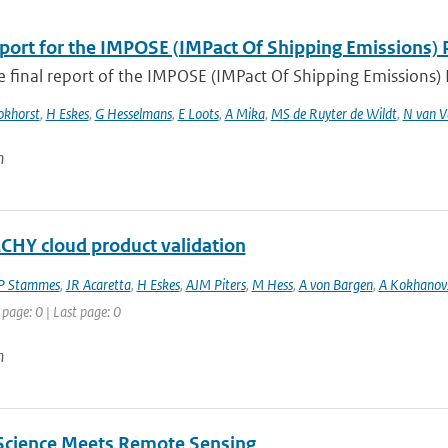
eport for the IMPOSE (IMPact Of Shipping Emissions) 
he final report of the IMPOSE (IMPact Of Shipping Emissions) P
okhorst
,
H Eskes
,
G Hesselmans
,
E Loots
,
A Mika
,
MS de Ruyter de Wildt
,
N van V
n
HY cloud product validation
P Stammes
,
JR Acaretta
,
H Eskes
,
AJM Piters
,
M Hess
,
A von Bargen
,
A Kokhanov
 page: 0 | Last page: 0
n
 Science Meets Remote Sensing