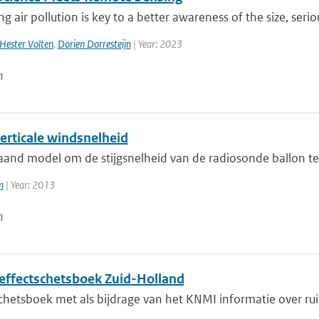
g air pollution is key to a better awareness of the size, seri
Hester Volten
,
Dorien Dorresteijn
| Year: 2023
n
erticale windsnelheid
aand model om de stijgsnelheid van de radiosonde ballon 
m
| Year: 2013
n
effectschetsboek Zuid-Holland
hetsboek met als bijdrage van het KNMI informatie over ruim