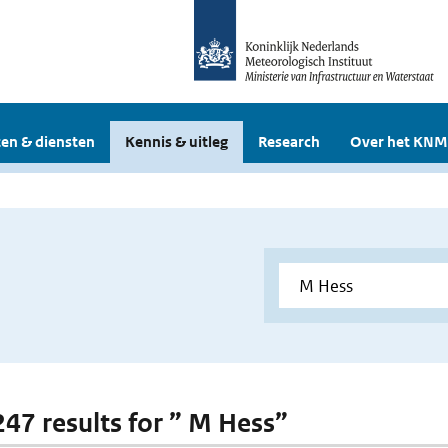
en & diensten
Kennis & uitleg
Research
Over het KNM
 247 results for ” M Hess”