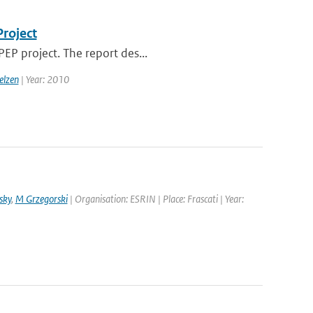
Project
EP project. The report des...
elzen
| Year: 2010
sky
,
M Grzegorski
| Organisation: ESRIN | Place: Frascati | Year: