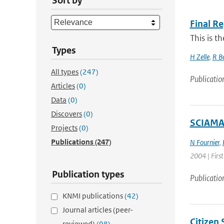
Sort by
Final R
This is t
Types
H Zelle
,
R B
All types
(247)
Publicatio
Articles
(0)
Data
(0)
Discovers
(0)
SCIAMAC
Projects
(0)
Publications
(247)
N Fournier
,
2004 | First
Publication types
Publicatio
KNMI publications
(42)
Journal articles (peer-
Citizen
reviewed)
(98)