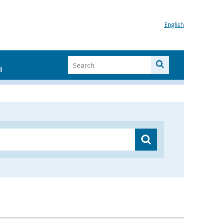
English
I