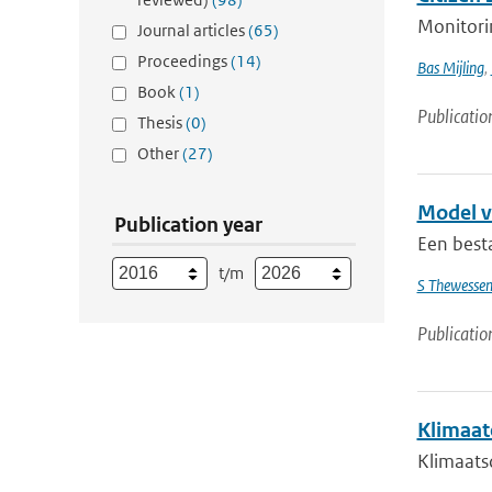
Monitorin
Journal articles
(65)
Proceedings
(14)
Bas Mijling
,
Book
(1)
Publicatio
Thesis
(0)
Other
(27)
Model v
Publication year
Een best
t/m
S Thewesse
Publicatio
Klimaat
Klimaatsc