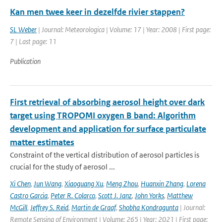
Kan men twee keer in dezelfde rivier stappen?
SL Weber
| Journal: Meteorologica | Volume: 17 | Year: 2008 | First page:
7 | Last page: 11
Publication
First retrieval of absorbing aerosol height over dark
target using TROPOMI oxygen B band: Algorithm
development and application for surface particulate
matter estimates
Constraint of the vertical distribution of aerosol particles is
crucial for the study of aerosol ...
Xi Chen
,
Jun Wang
,
Xiaoguang Xu
,
Meng Zhou
,
Huanxin Zhang
,
Lorena
Castro Garcia
,
Peter R. Colarco
,
Scott J. Janz
,
John Yorks
,
Matthew
McGill
,
Jeffrey S. Reid
,
Martin de Graaf
,
Shobha Kondragunta
| Journal:
Remote Sensing of Environment | Volume: 265 | Year: 2021 | First page: