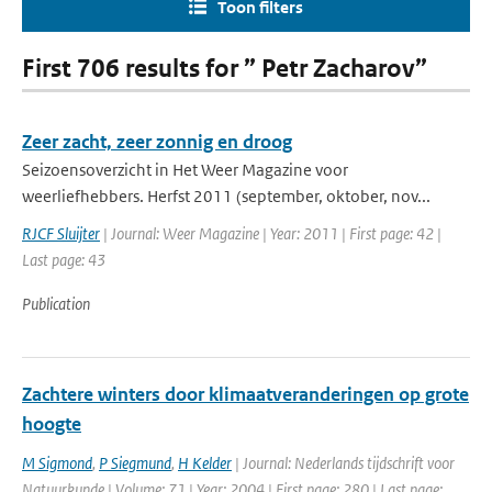
Toon filters
First 706 results for ” Petr Zacharov”
Zeer zacht, zeer zonnig en droog
Seizoensoverzicht in Het Weer Magazine voor
weerliefhebbers. Herfst 2011 (september, oktober, nov...
RJCF Sluijter
| Journal: Weer Magazine | Year: 2011 | First page: 42 |
Last page: 43
Publication
Zachtere winters door klimaatveranderingen op grote
hoogte
M Sigmond
,
P Siegmund
,
H Kelder
| Journal: Nederlands tijdschrift voor
Natuurkunde | Volume: 71 | Year: 2004 | First page: 280 | Last page: