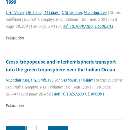
1999
GHL Verver
,
DR Sikka
,
JM Lobert
,
G Stossmeier
,
M Zachariasse
| Status:
published | Journal: J. Geophys. Res. | Volume: 106 | Year: 2001 | First
page: 28,399 | Last page: 28413 |
doi: 10.1029/2001JD900203
Publication
Cross-tropopause and interhemispheric transport
into the green troposphere over the Indian Ocean
M Zachariasse
,
HGJ Smit
,
PFJ van Velthoven
,
H Kelder
| Status: published
| Journal: J. Geophys. Res. | Volume: 106 | Year: 2001 | First page:
28,441 | Last page: 28,452 |
doi: 10.1029/2001JD900061
Publication