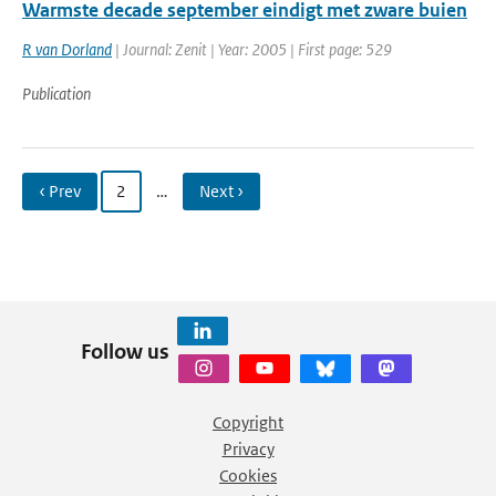
Warmste decade september eindigt met zware buien
R van Dorland
| Journal: Zenit | Year: 2005 | First page: 529
Publication
‹ Prev
2
…
Next ›
Follow us
Copyright
Privacy
Cookies