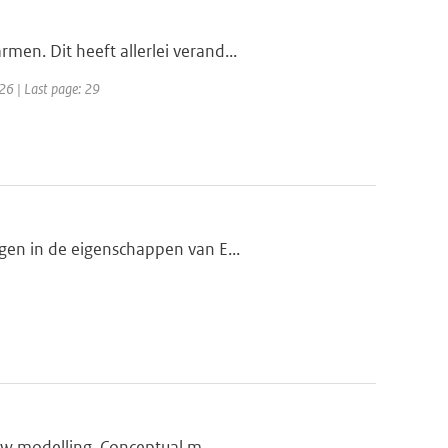
en. Dit heeft allerlei verand...
26 | Last page: 29
gen in de eigenschappen van E...
low modelling. Conceptual m...