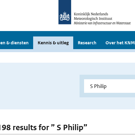
en & diensten
Kennis & uitleg
Research
Over het KNM
198 results for ” S Philip”