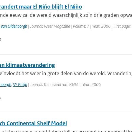
randert maar El Niño blijft El Niño
e eeuw zal de wereld waarschijnlijk zo’n drie graden opwarm
 van Oldenborgh
| Journal: Weer Magazine | Volume: 7 | Year: 2006 | First page: 
n
 en klimaatverandering
eïnvloedt het weer in grote delen van de wereld. Veranderin
enborgh
,
SY Philip
| Journal: Kenniscentrum KNMI | Year: 2006
n
ch Continental Shelf Model
 of the paper is quantitative skill assessment in numerical f