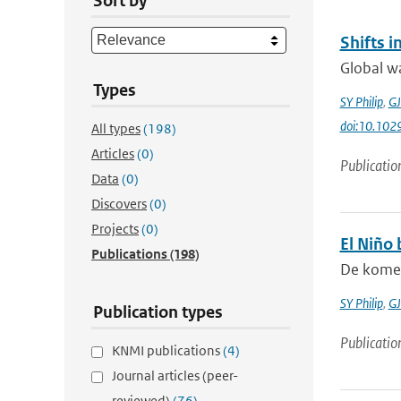
Sort by
Shifts 
Global wa
Types
SY Philip
,
GJ
doi:10.10
All types
(198)
Articles
(0)
Publicatio
Data
(0)
Discovers
(0)
Projects
(0)
El Niño b
Publications
(198)
De komen
SY Philip
,
GJ
Publication types
Publicatio
KNMI publications
(4)
Journal articles (peer-
reviewed)
(76)