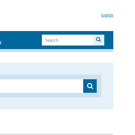
English
I