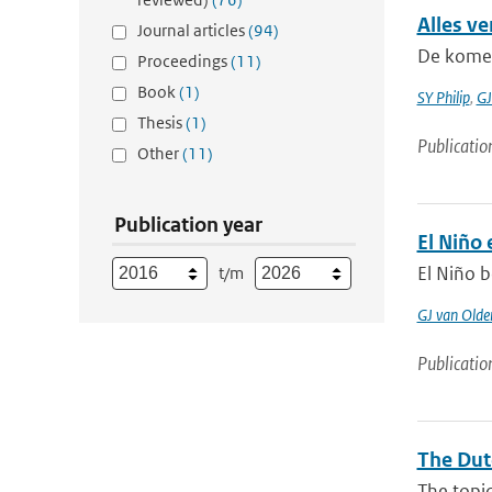
Alles ve
Journal articles
(94)
De komend
Proceedings
(11)
Book
(1)
SY Philip
,
GJ
Thesis
(1)
Publicatio
Other
(11)
Publication year
El Niño
El Niño b
t/m
GJ van Old
Publicatio
The Dut
The topic