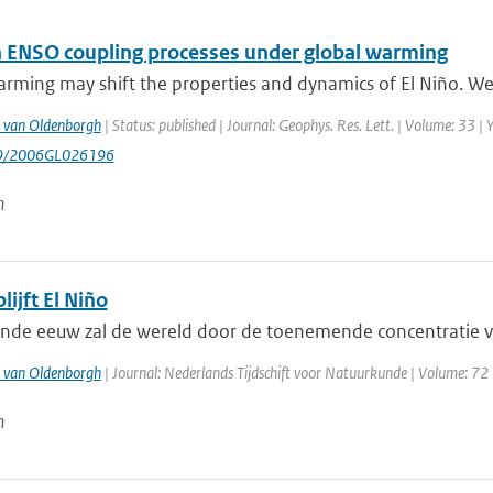
in ENSO coupling processes under global warming
rming may shift the properties and dynamics of El Niño. We 
 van Oldenborgh
| Status: published | Journal: Geophys. Res. Lett. | Volume: 33 |
29/2006GL026196
n
lijft El Niño
de eeuw zal de wereld door de toenemende concentratie van 
 van Oldenborgh
| Journal: Nederlands Tijdschift voor Natuurkunde | Volume: 72 
n