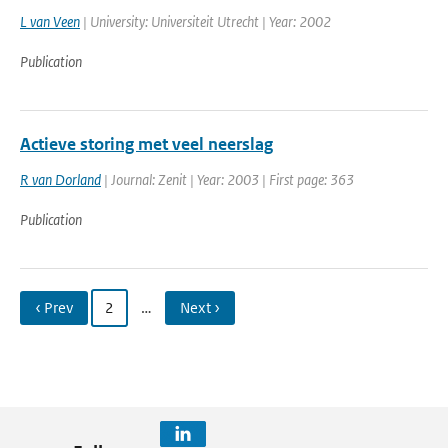
L van Veen
| University: Universiteit Utrecht | Year: 2002
Publication
Actieve storing met veel neerslag
R van Dorland
| Journal: Zenit | Year: 2003 | First page: 363
Publication
‹ Prev
2
…
Next ›