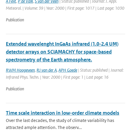
A Feijt
,
P de Valk
,
S van der Veen
| Status: published | Journal: J. Appl.
Meteorol. | Volume: 39 | Year: 2000 | First page: 1017 | Last page: 1030
Publication
Extended wavelenght InGaAs infrared (1.0-2.4 UM)
detector arrays on SCIAMACHY for space-based
spectrometry of the Earth atmosphere.
RWM Hoogeveen
,
RJ van der A
,
APH Goede
| Status: published | Journal:
Infrared Phys. Techn. | Year: 2000 | First page: 1 | Last page: 16
Publication
Time scale interaction in low-order climate models
Over the last decades, the study of climate variability has
attracted ample attention. The observ...