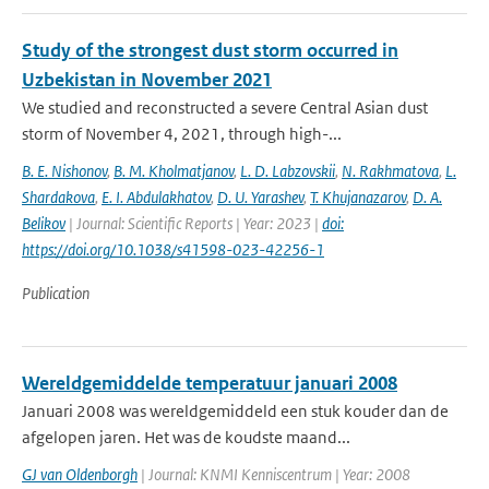
Study of the strongest dust storm occurred in
Uzbekistan in November 2021
We studied and reconstructed a severe Central Asian dust
storm of November 4, 2021, through high-...
B. E. Nishonov
,
B. M. Kholmatjanov
,
L. D. Labzovskii
,
N. Rakhmatova
,
L.
Shardakova
,
E. I. Abdulakhatov
,
D. U. Yarashev
,
T. Khujanazarov
,
D. A.
Belikov
| Journal: Scientific Reports | Year: 2023 |
doi:
https://doi.org/10.1038/s41598-023-42256-1
Publication
Wereldgemiddelde temperatuur januari 2008
Januari 2008 was wereldgemiddeld een stuk kouder dan de
afgelopen jaren. Het was de koudste maand...
GJ van Oldenborgh
| Journal: KNMI Kenniscentrum | Year: 2008