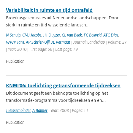
Variabiliteit in ruimte en tijd ontrafeld
Broeikasgasemissies uit Nederlandse landschappen. Door
sterk in ruimte en tijd wisselende landsch...
N Schulp
,
CMJ Jacobs
,
JH Duyzer
,
CL van Beek
,
FC Bosveld
,
ATC Dias
,
WWP Jans
,
AP Schrier-Uijl
,
JE Vermaat
| Journal: Landschap | Volume: 27
| Year: 2010 | First page: 66 | Last page: 79
Publication
KNMI'06: toelichting getransformeerde tijdreeksen
Dit document geeft een beknopte toelichting op het
transformatie-programma voor tijdreeksen en en...
J Bessembinder
,
A Bakker
| Year: 2008 | Pages: 11
Publication