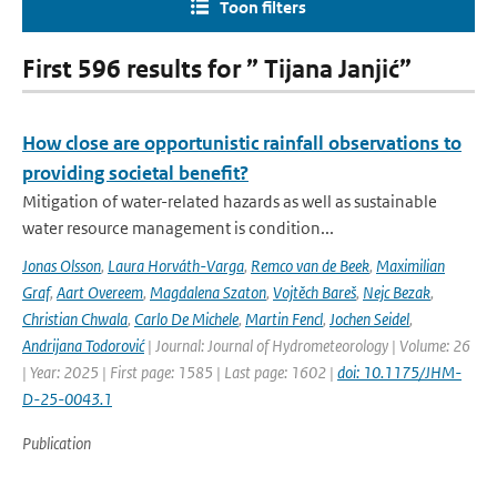
Toon filters
First 596 results for ” Tijana Janjić”
How close are opportunistic rainfall observations to
providing societal benefit?
Mitigation of water-related hazards as well as sustainable
water resource management is condition...
Jonas Olsson
,
Laura Horváth-Varga
,
Remco van de Beek
,
Maximilian
Graf
,
Aart Overeem
,
Magdalena Szaton
,
Vojtěch Bareš
,
Nejc Bezak
,
Christian Chwala
,
Carlo De Michele
,
Martin Fencl
,
Jochen Seidel
,
Andrijana Todorović
| Journal: Journal of Hydrometeorology | Volume: 26
| Year: 2025 | First page: 1585 | Last page: 1602 |
doi: 10.1175/JHM-
D-25-0043.1
Publication