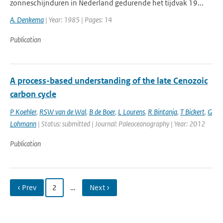
zonneschijnduren in Nederland gedurende het tijdvak 19...
A. Denkema
| Year: 1985 | Pages: 14
Publication
A process-based understanding of the late Cenozoic
carbon cycle
P Koehler
,
RSW van de Wal
,
B de Boer
,
L Lourens
,
R Bintanja
,
T Bickert
,
G
Lohmann
| Status: submitted | Journal: Paleoceanography | Year: 2012
Publication
‹ Prev
2
…
Next ›