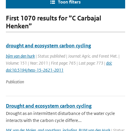
Toon filters
First 1070 results for ”C Carbajal
Henken”
drought and ecosystem carbon cycling
bjjm van den hurk
| Status: published | Journal: Agric. and Forest Met. |
Volume: 151 | Year: 2011 | First page: 765 | Last page: 773 |
doi:
doi:10.5194/hess-15-2621-2011
Publication
Drought and ecosystem carbon cycling
Drought as an intermittent disturbance of the water cycle
interacts with the carbon cycle differe...
MK van der Molen
,
and coauthors
,
including
,
BJJM van den Hurk
| Status: