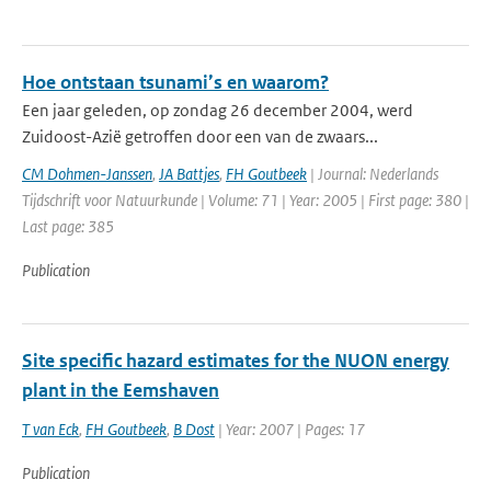
Hoe ontstaan tsunami’s en waarom?
Een jaar geleden, op zondag 26 december 2004, werd
Zuidoost-Azië getroffen door een van de zwaars...
CM Dohmen-Janssen
,
JA Battjes
,
FH Goutbeek
| Journal: Nederlands
Tijdschrift voor Natuurkunde | Volume: 71 | Year: 2005 | First page: 380 |
Last page: 385
Publication
Site specific hazard estimates for the NUON energy
plant in the Eemshaven
T van Eck
,
FH Goutbeek
,
B Dost
| Year: 2007 | Pages: 17
Publication