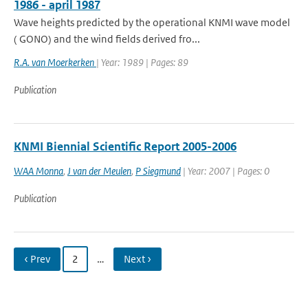
1986 - april 1987
Wave heights predicted by the operational KNMI wave model
( GONO) and the wind fields derived fro...
R.A. van Moerkerken
| Year: 1989 | Pages: 89
Publication
KNMI Biennial Scientific Report 2005-2006
WAA Monna
,
J van der Meulen
,
P Siegmund
| Year: 2007 | Pages: 0
Publication
‹ Prev
2
…
Next ›