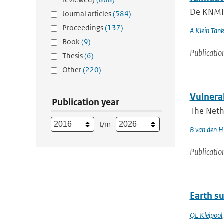
De KNMI k
Journal articles
(584)
Proceedings
(137)
A Klein Tan
Book
(9)
Publicatio
Thesis
(6)
Other
(220)
Vulnera
Publication year
The Nethe
t/m
B van den H
Publicatio
Earth su
QL Kleipool