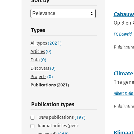
Sort by
Cabauw 
Op 3 en 4
Types
FC Bosveld
,
All types
(2021)
Publicatio
Articles
(0)
Data
(0)
Discovers
(0)
Climate
Projects
(0)
The gener
Publications
(2021)
Albert Klein
Publication types
Publicatio
KNMI publications
(197)
Journal articles (peer-
Klimaat
reviewed)
(868)