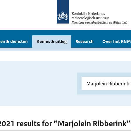
en & diensten
Kennis & uitleg
Research
Over het KNM
 2021 results for ”Marjolein Ribberink”