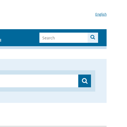
English
I