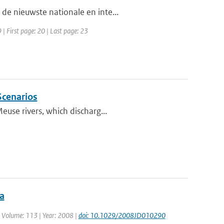
de nieuwste nationale en inte...
| First page: 20 | Last page: 23
Scenarios
euse rivers, which discharg...
ta
 | Volume: 113 | Year: 2008 |
doi: 10.1029/2008JD010290