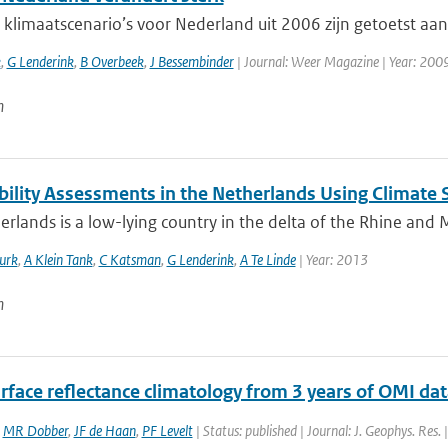
limaatscenario’s voor Nederland uit 2006 zijn getoetst aan 
k
,
G Lenderink
,
B Overbeek
,
J Bessembinder
| Journal: Weer Magazine | Year: 2009 
n
bility Assessments in the Netherlands Using Climate 
rlands is a low-lying country in the delta of the Rhine and M
urk
,
A Klein Tank
,
C Katsman
,
G Lenderink
,
A Te Linde
| Year: 2013
n
rface reflectance climatology from 3 years of OMI da
,
MR Dobber
,
JF de Haan
,
PF Levelt
| Status: published | Journal: J. Geophys. Res.