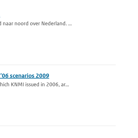
.
d naar noord over Nederland. ...
’06 scenarios 2009
hich KNMI issued in 2006, ar...