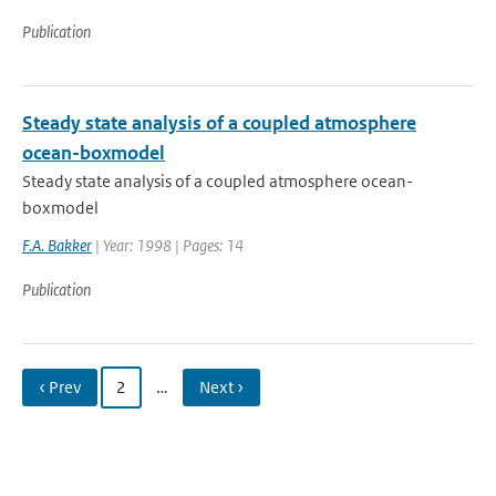
Publication
Steady state analysis of a coupled atmosphere
ocean-boxmodel
Steady state analysis of a coupled atmosphere ocean-
boxmodel
F.A. Bakker
| Year: 1998 | Pages: 14
Publication
‹ Prev
2
…
Next ›