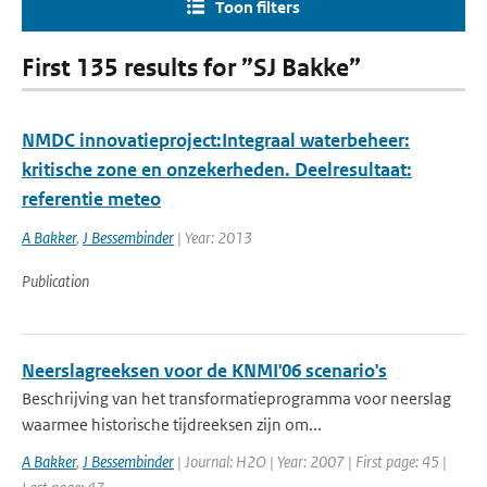
Toon filters
First 135 results for ”SJ Bakke”
NMDC innovatieproject:Integraal waterbeheer:
kritische zone en onzekerheden. Deelresultaat:
referentie meteo
A Bakker
,
J Bessembinder
| Year: 2013
Publication
Neerslagreeksen voor de KNMI'06 scenario's
Beschrijving van het transformatieprogramma voor neerslag
waarmee historische tijdreeksen zijn om...
A Bakker
,
J Bessembinder
| Journal: H2O | Year: 2007 | First page: 45 |