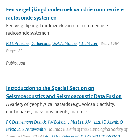
Een vergelijkingd onderzoek van drie commerciële
radiosonde systemen
Een vergelijkingd onderzoek van drie commerciële
radiosonde systemen
K.H. Annema
,
D. Boersma
,
W.A.A. Monna
,
S.H. Muller
| Year: 1984 |
Pages: 21
Publication
Introduction to the Special Section on
Seismoacoustics and Seismoacoustic Data Fusion
A variety of geophysical hazards (e.g., volcanic activity,
earthquakes, mass movements, marine st...
FK Dannemann Dugick
,
JW Bishop
,
L Martire
,
AM Iezzi
,
JD Assink
,
Q
Brissaud
,
S Arrowsmith
| Journal: Bulletin of the Seismological Society of
America | Year: 2023 |
doi: https://doi.org/10.1785/0120230049