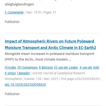
vliegtuiglandingen
F. Cannemeijer
| Year: 1976 | Pages: 31
Publication
Impact of Atmospheric Rivers on Future Poleward
Moisture Transport and Arctic Climate in EC-Earth2
Alongside mean increases in poleward moisture transport
(PMT) to the Arctic, most climate models ...
M Kolbe
,
JPJ Sonnemans
,
R Bintanja
,
EC van der Linden
,
K van der Wiel
,
K Whan
,
I Benedict
| Journal: Journal of Geophysical Research -
Atmospheres | Volume: 128 | Year: 2023 | First page: e2023JD038926 |
doi: 10.1029/2023JD038926
Publication