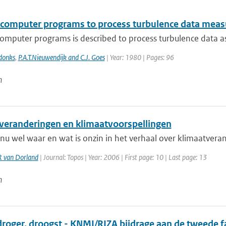
f computer programs to process turbulence data mea
computer programs is described to process turbulence data a
donks
,
P.A.T.Nieuwendijk and C.J. Goes
| Year: 1980 | Pages: 96
n
veranderingen en klimaatvoorspellingen
 nu wel waar en wat is onzin in het verhaal over klimaatveran
R van Dorland
| Journal: Topos | Year: 2006 | First page: 10 | Last page: 13
n
droger, droogst - KNMI/RIZA bijdrage aan de tweede 