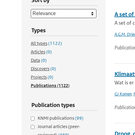
Sort by
A set o
A set of 
Types
A.G.M. Drie
All types
(1122)
Publicatio
Articles
(0)
Data
(0)
Discovers
(0)
Klimaat
Projects
(0)
Wat is er
Publications
(1122)
GJ Komen
,
Publication types
Publicatio
KNMI publications
(99)
Journal articles (peer-
Droog, 
reviewed)
(480)