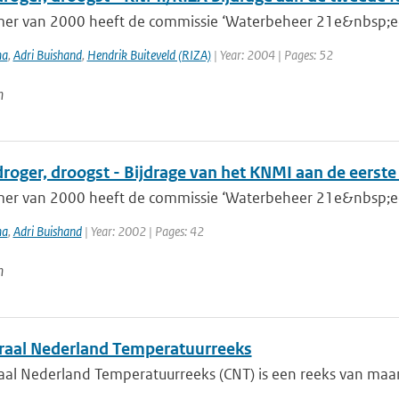
mer van 2000 heeft de commissie ‘Waterbeheer 21e&nbsp;eeu
ma
,
Adri Buishand
,
Hendrik Buiteveld (RIZA)
| Year: 2004 | Pages: 52
n
droger, droogst - Bijdrage van het KNMI aan de eerst
mer van 2000 heeft de commissie ‘Waterbeheer 21e&nbsp;eeu
ma
,
Adri Buishand
| Year: 2002 | Pages: 42
n
raal Nederland Temperatuurreeks
aal Nederland Temperatuurreeks (CNT) is een reeks van ma