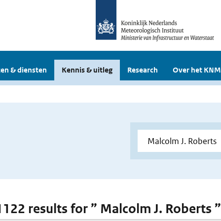
en & diensten
Kennis & uitleg
Research
Over het KNM
 1122 results for ” Malcolm J. Roberts ”