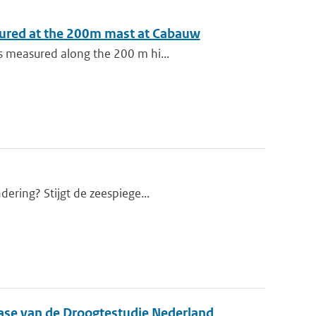
sured at the 200m mast at Cabauw
s measured along the 200 m hi...
dering? Stijgt de zeespiege...
fase van de Droogtestudie Nederland