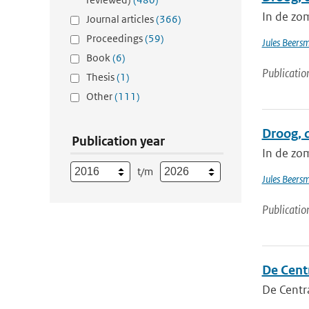
In de zo
Journal articles
(366)
Proceedings
(59)
Jules Beers
Book
(6)
Publicatio
Thesis
(1)
Other
(111)
Droog, 
Publication year
In de zo
t/m
Jules Beers
Publicatio
De Cent
De Centr