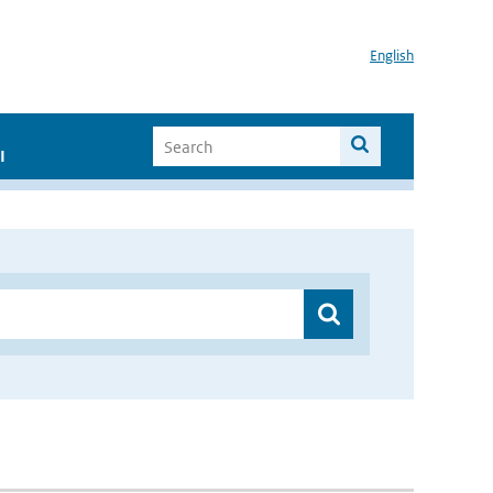
English
I