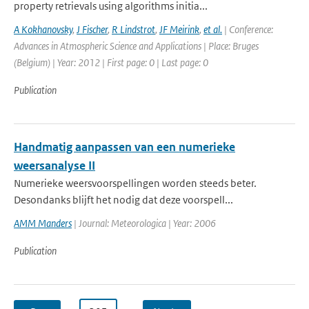
property retrievals using algorithms initia...
A Kokhanovsky
,
J Fischer
,
R Lindstrot
,
JF Meirink
,
et al.
| Conference:
Advances in Atmospheric Science and Applications | Place: Bruges
(Belgium) | Year: 2012 | First page: 0 | Last page: 0
Publication
Handmatig aanpassen van een numerieke
weersanalyse II
Numerieke weersvoorspellingen worden steeds beter.
Desondanks blijft het nodig dat deze voorspell...
AMM Manders
| Journal: Meteorologica | Year: 2006
Publication