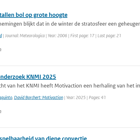
tallen bol op grote hoogte
nemingen blijkt dat in de winter de stratosfeer een geheuge
d
| Journal: Meteorologica | Year: 2006 | First page: 17 | Last page: 21
n
onderzoek KNMI 2025
cht van het KNMI heeft Motivaction een herhaling van het i
aquinto
,
David Borchert: Motivaction
| Year: 2025 | Pages: 41
n
spelbaarheid van diepe convectie