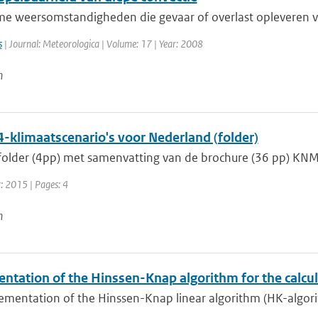
eme weersomstandigheden die gevaar of overlast opleveren v
s
| Journal: Meteorologica | Volume: 17 | Year: 2008
n
-klimaatscenario's voor Nederland (folder)
 folder (4pp) met samenvatting van de brochure (36 pp) KNM
r: 2015 | Pages: 4
n
ntation of the Hinssen-Knap algorithm for the calcul
mentation of the Hinssen-Knap linear algorithm (HK-algorith