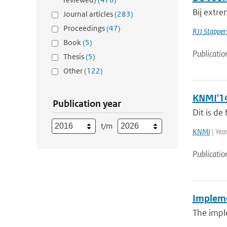
Bij extr
Journal articles
(283)
Proceedings
(47)
RJJ Stapper
Book
(5)
Publicatio
Thesis
(5)
Other
(122)
KNMI'14
Publication year
Dit is de
t/m
KNMI
| Yea
Publicatio
Impleme
The imple