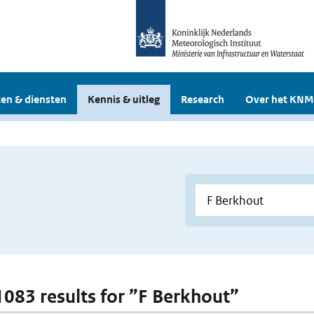
en & diensten
Kennis & uitleg
Research
Over het KNM
 1083 results for ”F Berkhout”