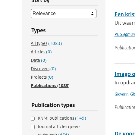
Sort by
Een kris
Uit waar
Types
PC Siegmun
All types
(1083)
Publicatio
Articles
(0)
Data
(0)
Discovers
(0)
Imago 
Projects
(0)
In opdra
Publications
(1083)
Giovanni Gi
Publication types
Publicatio
KNMI publications
(145)
Journal articles (peer-
De voor
reviewed)
(476)