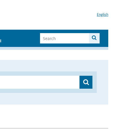
English
I