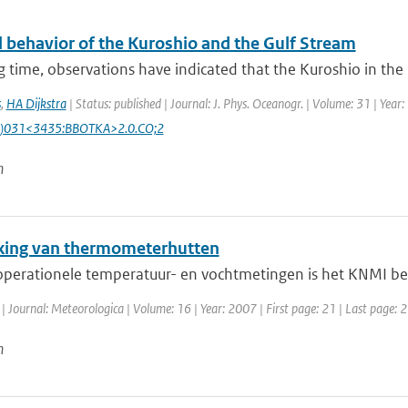
 behavior of the Kuroshio and the Gulf Stream
g time, observations have indicated that the Kuroshio in the N
s
,
HA Dijkstra
| Status: published | Journal: J. Phys. Oceanogr. | Volume: 31 | Yea
)031<3435:BBOTKA>2.0.CO;2
n
jking van thermometerhutten
operationele temperatuur- en vochtmetingen is het KNMI begi
| Journal: Meteorologica | Volume: 16 | Year: 2007 | First page: 21 | Last page: 
n