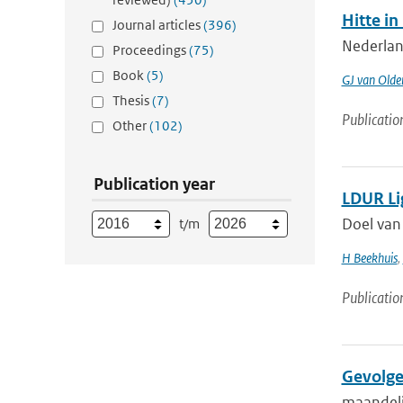
Hitte i
Journal articles
(396)
Nederland
Proceedings
(75)
Book
(5)
GJ van Old
Thesis
(7)
Publicatio
Other
(102)
Publication year
LDUR Li
Doel van
t/m
H Beekhuis
,
Publicatio
Gevolge
maandeli