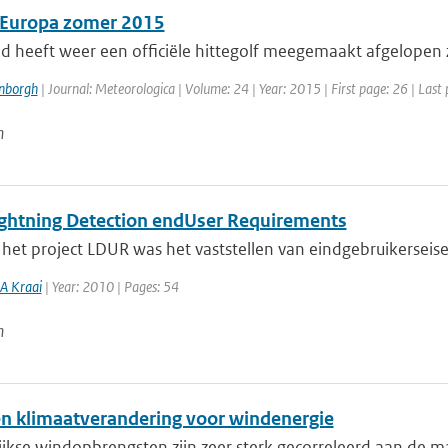
n Europa zomer 2015
 heeft weer een officiële hittegolf meegemaakt afgelopen zom
enborgh
| Journal: Meteorologica | Volume: 24 | Year: 2015 | First page: 26 | Last
n
ghtning Detection endUser Requirements
 het project LDUR was het vaststellen van eindgebruikerseis
A Kraai
| Year: 2010 | Pages: 54
n
n klimaatverandering voor windenergie
jkse windopbrengsten zijn zeer sterk gecorreleerd aan de m