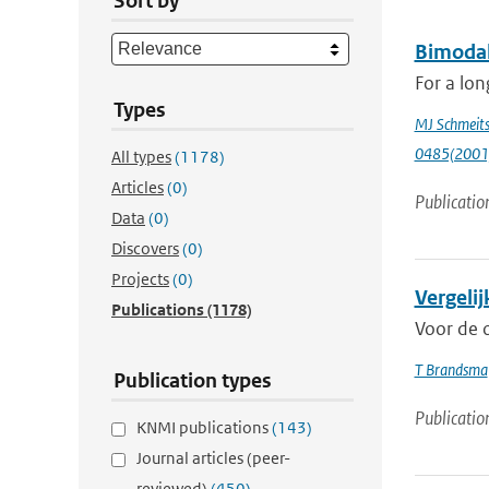
Sort by
Bimodal
For a lon
Types
MJ Schmeit
0485(2001
All types
(1178)
Articles
(0)
Publicatio
Data
(0)
Discovers
(0)
Projects
(0)
Vergeli
Publications
(1178)
Voor de 
T Brandsma
Publication types
Publicatio
KNMI publications
(143)
Journal articles (peer-
reviewed)
(450)