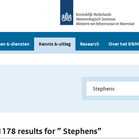
en & diensten
Kennis & uitleg
Research
Over het KNM
 1178 results for ” Stephens”