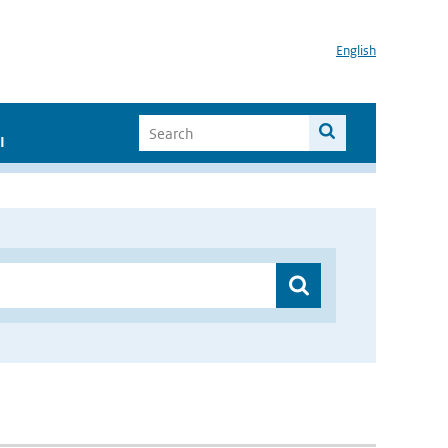
English
I