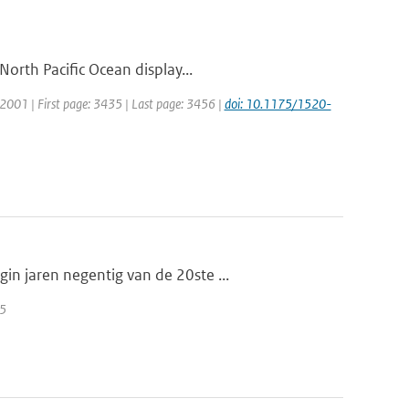
orth Pacific Ocean display...
r: 2001 | First page: 3435 | Last page: 3456 |
doi: 10.1175/1520-
n jaren negentig van de 20ste ...
25