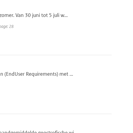
er. Van 30 juni tot 5 juli w...
 page: 28
en (EndUser Requirements) met ...
aandgemiddelde geostrofische wi...