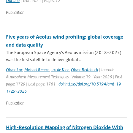
Dorland
| Year: 2021 | Pages: 72
Publication
Five years of Aeolus wind profiling: global coverage
and data quality
The European Space Agency's Aeolus mission (2018–2023)
was the first satellite to deliver global ...
Oliver Lux
,
Michael Rennie
,
Jos de Kloe
,
Oliver Reitebuch
| Journal:
Atmospheric Measurement Techniques | Volume: 19 | Year: 2026 | First
page: 1729 | Last page: 1761 |
doi: https://doi.org/10.5194/amt-19-
1729-2026
Publication
High-Resolution Mapping of Nitrogen Dioxide With