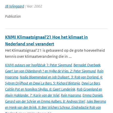
JB Wijngaard
| Year: 2002
Publication
KNMI Klimaatsignaal'21 Hoe het klimaat in
Nederland snel verandert
Het Klimaatsignaal’21 is gebaseerd op de grote hoeveelheid
kennis over klimaatverandering die in ...
KNMI auteurs per hoofdstuk 1: Peter Siegmund
,
Bernadet Overbeek
,
Geert Jan van Oldenborgh † en Hylke de Vries. 2: Peter Siegmund
,
Rein
Haarsma
,
Nadia Bloemendaal en Job Dullaart. 3: Rob van Dorland. 4:
Sybren Drijfhout en Dewi Le Bars. 5: Richard Bintanja
,
Dewi Le Bars
,
Caitlin Pot en Nomikos Skyllas. 6: Geert Lenderink
,
Rob Groenland en
Alwin Haklander. 7: Karin van der Wiel
,
Rein Haarsma
,
Emma Daniels
,
Gerard van der Schrier en Emma Aalbers. 8: Andreas Sterl
,
Jules Beersma
en Henk van den Brink. 9: Ben Wichers Schreur. Eindredactie Rob van