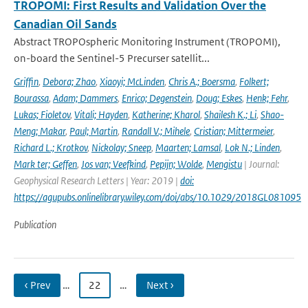
TROPOMI: First Results and Validation Over the
Canadian Oil Sands
Abstract TROPOspheric Monitoring Instrument (TROPOMI),
on-board the Sentinel-5 Precurser satellit...
Griffin
,
Debora; Zhao
,
Xiaoyi; McLinden
,
Chris A.; Boersma
,
Folkert;
Bourassa
,
Adam; Dammers
,
Enrico; Degenstein
,
Doug; Eskes
,
Henk; Fehr
,
Lukas; Fioletov
,
Vitali; Hayden
,
Katherine; Kharol
,
Shailesh K.; Li
,
Shao-
Meng; Makar
,
Paul; Martin
,
Randall V.; Mihele
,
Cristian; Mittermeier
,
Richard L.; Krotkov
,
Nickolay; Sneep
,
Maarten; Lamsal
,
Lok N.; Linden
,
Mark ter; Geffen
,
Jos van; Veefkind
,
Pepijn; Wolde
,
Mengistu
| Journal:
Geophysical Research Letters | Year: 2019 |
doi:
https://agupubs.onlinelibrary.wiley.com/doi/abs/10.1029/2018GL081095
Publication
‹ Prev
…
22
…
Next ›