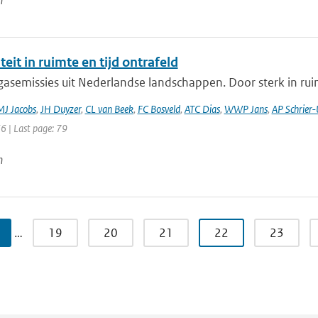
n
iteit in ruimte en tijd ontrafeld
asemissies uit Nederlandse landschappen. Door sterk in ruim
J Jacobs
,
JH Duyzer
,
CL van Beek
,
FC Bosveld
,
ATC Dias
,
WWP Jans
,
AP Schrier-U
66 | Last page: 79
n
…
19
20
21
22
23