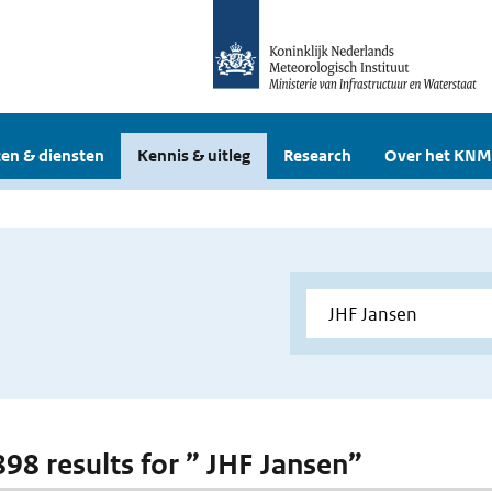
en & diensten
Kennis & uitleg
Research
Over het KNM
898 results for ” JHF Jansen”