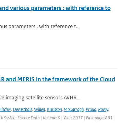
d various parameters : with reference to
s parameters : with reference t...
R and MERIS in the framework of the Cloud
 imaging satellite sensors AVHR...
Fischer
,
Devasthale
,
Willen
,
Karlsson
,
McGarragh
,
Proud
,
Povey
,
rth System Science Data | Volume: 9 | Year: 2017 | First page: 881 |