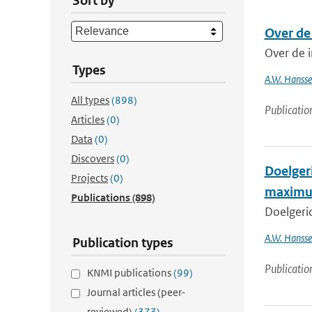
Sort by
Over de 
Over de i
Types
A.W. Hanss
All types
(898)
Publicatio
Articles
(0)
Data
(0)
Discovers
(0)
Doelger
Projects
(0)
maximu
Publications
(898)
Doelgeri
A.W. Hanss
Publication types
Publicatio
KNMI publications
(99)
Journal articles (peer-
reviewed)
(373)