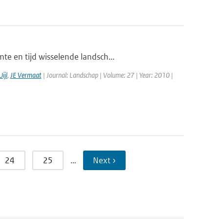
te en tijd wisselende landsch...
ijl
,
JE Vermaat
| Journal: Landschap | Volume: 27 | Year: 2010 |
24
25
…
Next ›