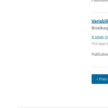
Publicatio
Variabil
Broeikasg
N Schulp
,
CM
First page: 
Publicatio
‹ Prev