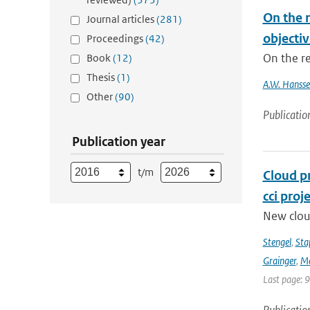
On the 
Journal articles
(281)
objectiv
Proceedings
(42)
On the r
Book
(12)
Thesis
(1)
A.W. Hanss
Other
(90)
Publicatio
Publication year
t/m
Cloud p
cci proj
New clou
Stengel
,
Sta
Grainger
,
Me
Last page: 