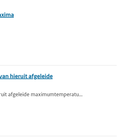
maxima
an hieruit afgeleide
ruit afgeleide maximumtemperatu...