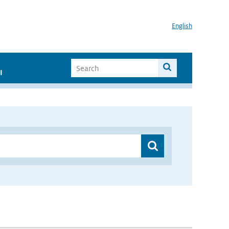
English
I