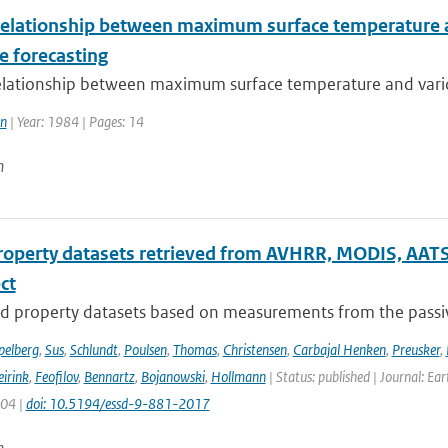
relationship between maximum surface temperature an
e forecasting
elationship between maximum surface temperature and variou
en
| Year: 1984 | Pages: 14
n
roperty datasets retrieved from AVHRR, MODIS, AATS
ect
d property datasets based on measurements from the passive
pelberg
,
Sus
,
Schlundt
,
Poulsen
,
Thomas
,
Christensen
,
Carbajal Henken
,
Preusker
,
irink
,
Feofilov
,
Bennartz
,
Bojanowski
,
Hollmann
| Status: published | Journal: Ea
904 |
doi: 10.5194/essd-9-881-2017