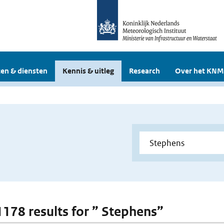
en & diensten
Kennis & uitleg
Research
Over het KNM
 1178 results for ” Stephens”