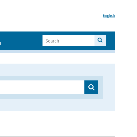
English
I