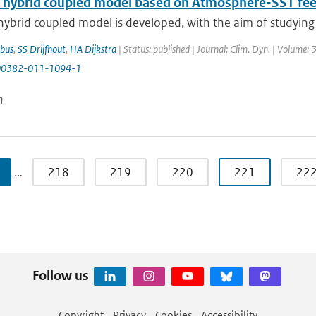
l hybrid coupled model based on Atmosphere-SST fe
hybrid coupled model is developed, with the aim of studying
bus
,
SS Drijfhout
,
HA Dijkstra
| Status: published | Journal: Clim. Dyn. | Volume: 
00382-011-1094-1
n
…
218
219
220
221
22
Follow us
Copyright
Privacy
Cookies
Accessibility