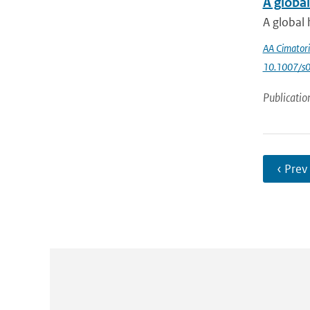
A globa
A global 
AA Cimatori
10.1007/s
Publicatio
‹ Prev