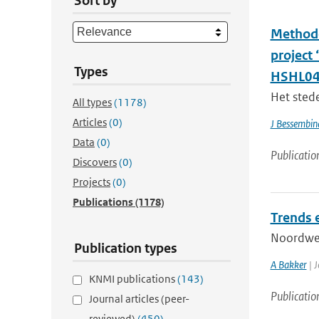
Sort by
Methode
project
Types
HSHL04
Het stede
All types
(1178)
Articles
(0)
J Bessembin
Data
(0)
Publicatio
Discovers
(0)
Projects
(0)
Publications
(1178)
Trends 
Noordwes
Publication types
A Bakker
| J
KNMI publications
(143)
Publicatio
Journal articles (peer-
reviewed)
(450)