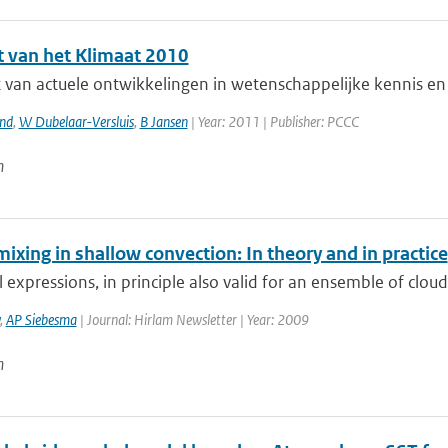
t van het Klimaat 2010
 van actuele ontwikkelingen in wetenschappelijke kennis en 
and
,
W Dubelaar-Versluis
,
B Jansen
| Year: 2011 | Publisher: PCCC
n
mixing in shallow convection: In theory and in practice
l expressions, in principle also valid for an ensemble of cloud
,
AP Siebesma
| Journal: Hirlam Newsletter | Year: 2009
n