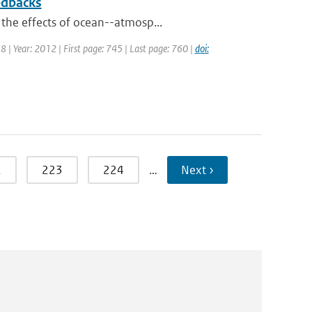
edbacks
 the effects of ocean--atmosp...
38 | Year: 2012 | First page: 745 | Last page: 760 |
doi:
2
223
224
…
Next ›