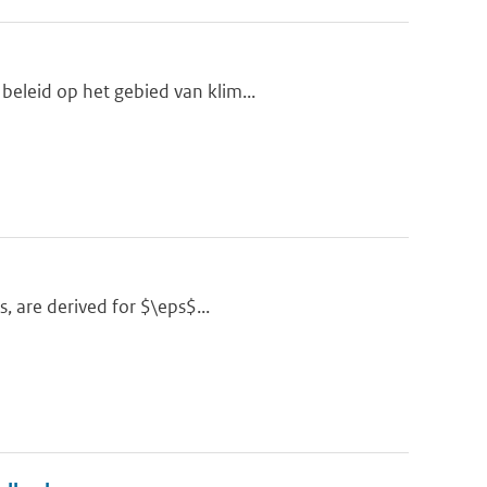
beleid op het gebied van klim...
s, are derived for $\eps$...