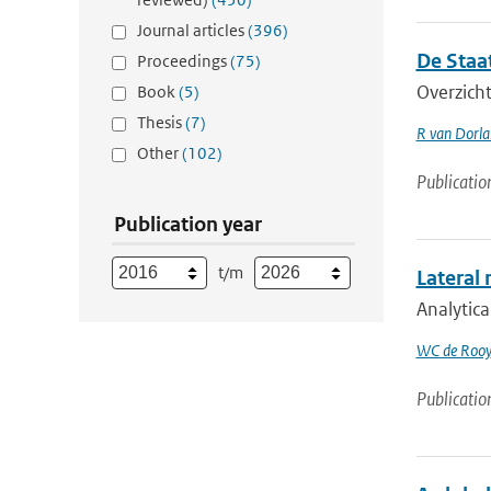
Journal articles
(396)
De Staa
Proceedings
(75)
Overzicht
Book
(5)
Thesis
(7)
R van Dorl
Other
(102)
Publicatio
Publication year
t/m
Lateral 
Analytica
WC de Rooy
Publicatio