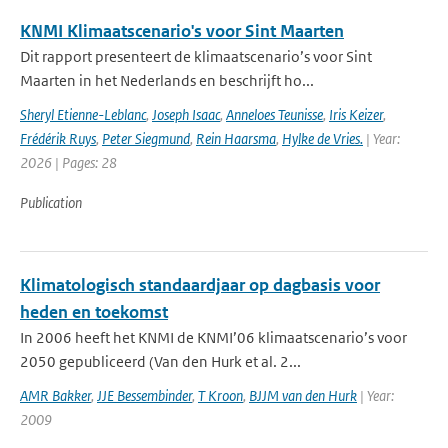
KNMI Klimaatscenario's voor Sint Maarten
Dit rapport presenteert de klimaatscenario’s voor Sint
Maarten in het Nederlands en beschrijft ho...
Sheryl Etienne-Leblanc
,
Joseph Isaac
,
Anneloes Teunisse
,
Iris Keizer
,
Frédérik Ruys
,
Peter Siegmund
,
Rein Haarsma
,
Hylke de Vries.
| Year:
2026 | Pages: 28
Publication
Klimatologisch standaardjaar op dagbasis voor
heden en toekomst
In 2006 heeft het KNMI de KNMI’06 klimaatscenario’s voor
2050 gepubliceerd (Van den Hurk et al. 2...
AMR Bakker
,
JJE Bessembinder
,
T Kroon
,
BJJM van den Hurk
| Year:
2009