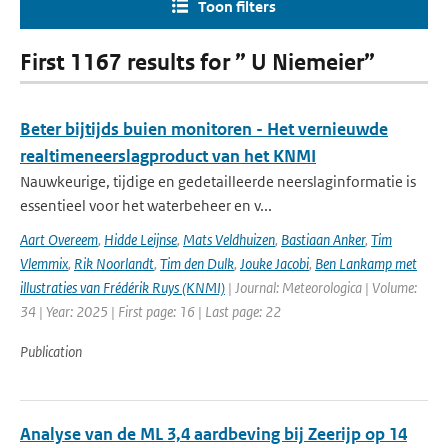
Toon filters
First 1167 results for ” U Niemeier”
Beter bijtijds buien monitoren - Het vernieuwde
realtimeneerslagproduct van het KNMI
Nauwkeurige, tijdige en gedetailleerde neerslaginformatie is
essentieel voor het waterbeheer en v...
Aart Overeem
,
Hidde Leijnse
,
Mats Veldhuizen
,
Bastiaan Anker
,
Tim
Vlemmix
,
Rik Noorlandt
,
Tim den Dulk
,
Jouke Jacobi
,
Ben Lankamp met
illustraties van Frédérik Ruys (KNMI)
| Journal: Meteorologica | Volume:
34 | Year: 2025 | First page: 16 | Last page: 22
Publication
Analyse van de ML 3,4 aardbeving bij Zeerijp op 14