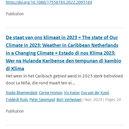
https://doi.org/10.1080/1755876X.2022.2095169
Publication
De staat van ons klimaat in 2023 = The state of Our
Climate in 2023: Weather in Caribbean Netherlands
in a Changing Climate = Estado di nos Klima 2023:
Wer na Hulanda Karibense den tempunan di kambio
di Klima
Het weer in het Caribisch gebied werd in 2023 sterk beïnvloed
door La Niña, die rond maart ten ei...
Nadia Bloemendaal
,
Carine Homan
,
Iris Keizer
,
Eva van der Kooij
,
Frédérik Ruijs
,
Peter Siegmund
,
Bart Verheggen
| Year: 2024 | Pages: 20
Publication