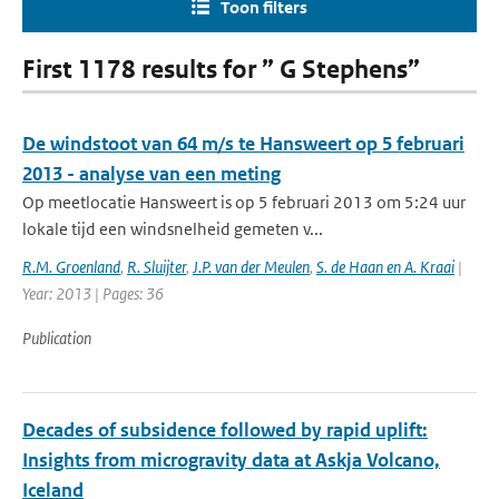
Toon filters
First 1178 results for ” G Stephens”
De windstoot van 64 m/s te Hansweert op 5 februari
2013 - analyse van een meting
Op meetlocatie Hansweert is op 5 februari 2013 om 5:24 uur
lokale tijd een windsnelheid gemeten v...
R.M. Groenland
,
R. Sluijter
,
J.P. van der Meulen
,
S. de Haan en A. Kraai
|
Year: 2013 | Pages: 36
Publication
Decades of subsidence followed by rapid uplift:
Insights from microgravity data at Askja Volcano,
Iceland