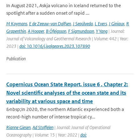
In August 2021, Askja volcano in Iceland returned to the
spotlight after a sudden onset of rapid ...
M Koymans
,
E de Zeeuw-van Dalfsen
,
J Sepúlveda
,
L Evers
,
J Giniaux
,
R
Grapenthin
,
A Hooper
,
B Ófeigsson
,
F Sigmundsson
,
Y Yang
| Journal:
Journal of Volcanology and Geothermal Research | Volume: 442 | Year:
2023 |
doi: 10.1016/j.jvolgeores.2023.107890
Publication
Copernicus Ocean State Report, issue 6 , Chapter 2:
Novel scientific analyses of the ocean state and its
variability at various space and time
&nbsp;In 2020, the northern Atlantic experienced both a
record-high number of intense tropical cy...
Rianne Giesen
,
Ad Stoffelen
| Journal: Journal of Operational
Oceanography | Volume: 15 | Year: 2022 |
doi: