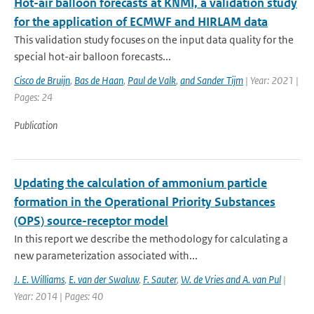
Hot-air balloon forecasts at KNMI, a validation study
for the application of ECMWF and HIRLAM data
This validation study focuses on the input data quality for the
special hot-air balloon forecasts...
Cisco de Bruijn
,
Bas de Haan
,
Paul de Valk
,
and Sander Tijm
| Year: 2021 |
Pages: 24
Publication
Updating the calculation of ammonium particle
formation in the Operational Priority Substances
(OPS) source-receptor model
In this report we describe the methodology for calculating a
new parameterization associated with...
J. E. Williams
,
E. van der Swaluw
,
F. Sauter
,
W. de Vries and A. van Pul
|
Year: 2014 | Pages: 40