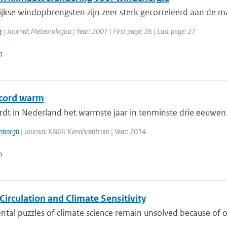
jkse windopbrengsten zijn zeer sterk gecorreleerd aan de m
r
| Journal: Meteorologica | Year: 2007 | First page: 26 | Last page: 27
n
cord warm
t in Nederland het warmste jaar in tenminste drie eeuwen. D
enborgh
| Journal: KNMI Kenniscentrum | Year: 2014
n
Circulation and Climate Sensitivity
al puzzles of climate science remain unsolved because of ou