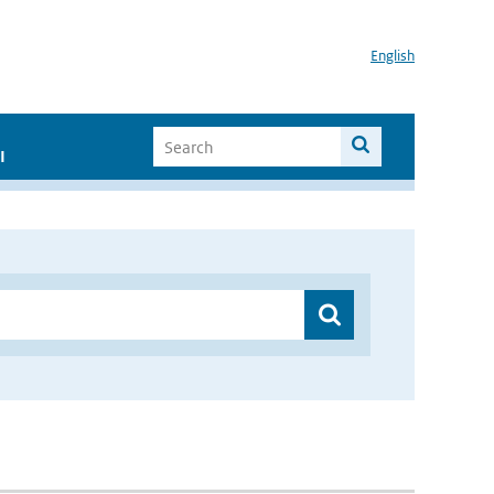
English
I