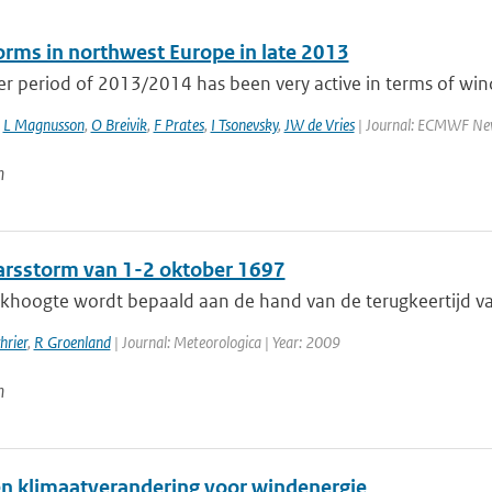
rms in northwest Europe in late 2013
r period of 2013/2014 has been very active in terms of wind
,
L Magnusson
,
O Breivik
,
F Prates
,
I Tsonevsky
,
JW de Vries
| Journal: ECMWF Newsl
n
arsstorm van 1-2 oktober 1697
jkhoogte wordt bepaald aan de hand van de terugkeertijd va
hrier
,
R Groenland
| Journal: Meteorologica | Year: 2009
n
n klimaatverandering voor windenergie