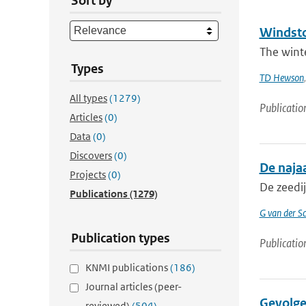
Sort by
Windsto
The winte
Types
TD Hewson
All types
(1279)
Publicatio
Articles
(0)
Data
(0)
Discovers
(0)
De naja
Projects
(0)
De zeedi
Publications
(1279)
G van der Sc
Publication types
Publicatio
KNMI publications
(186)
Journal articles (peer-
Gevolge
reviewed)
(504)