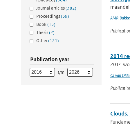
maandeli
Journal articles
(382)
Proceedings
(69)
AMR Bakke
Book
(15)
Publicatio
Thesis
(2)
Other
(121)
2014 re
Publication year
2014 word
t/m
GJ van Old
Publicatio
Clouds, 
Fundament