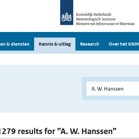
en & diensten
Kennis & uitleg
Research
Over het KNM
 1279 results for ”A. W. Hanssen”