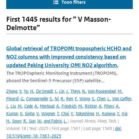
Toon filters
First 1445 results for ” V Masson-
Delmotte”
Global retrieval of TROPOMI tropospheric HCHO and
NO2 columns with improved consistency based on
updated Peking University OMI NO2 algorithm,
The TROPOspheric Monitoring Instrument (TROPOMI),
aboard the Sentinel-5 Precursor (S5P) satellite...
Zhang
,
Y.
,
Yu
,
H.
,
De Smedt
,
I.
,
Lin
,
J.
,
Theys
,
N.
,
Van Roozendael
,
M.
,
Pinardi
,
G.
,
Compernolle
,
S.
,
Ni
,
R.
,
Ren
,
F.
,
Wang
,
S.
,
Chen
,
L.
,
Van Geffen
,
J.
,
Liu
,
M.
,
Cede
,
A.
,
Merlaud
,
A.
,
Friedrich
,
M.
,
Richter
,
A.
,
Piters
,
A.
,
Kumar
,
V.
,
Sinha
,
V.
,
Wagner
,
T.
,
Choi
,
Y.
,
Takashima
,
H.
,
Kanaya
,
Y.
,
Irie
,
H.
,
Spurr
,
R.
,
Sun
,
W.
,
and Fabris
,
L.
| Journal: Atmos. Meas. Tech. |
Volume: 18 | Year: 2025 | First page: 1561 | Last page: 1589 |
doi:
10.5194/amt-18-1561-2025