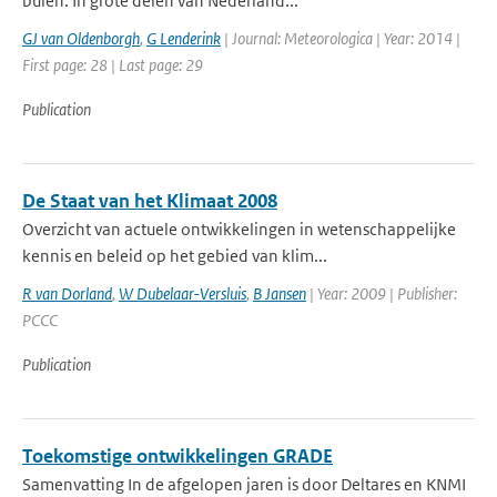
buien. In grote delen van Nederland...
GJ van Oldenborgh
,
G Lenderink
| Journal: Meteorologica | Year: 2014 |
First page: 28 | Last page: 29
Publication
De Staat van het Klimaat 2008
Overzicht van actuele ontwikkelingen in wetenschappelijke
kennis en beleid op het gebied van klim...
R van Dorland
,
W Dubelaar-Versluis
,
B Jansen
| Year: 2009 | Publisher:
PCCC
Publication
Toekomstige ontwikkelingen GRADE
Samenvatting In de afgelopen jaren is door Deltares en KNMI