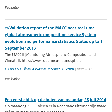
Publication
￼Validation report of the MACC near-real time
global atmospheric composition service System
evolution and performance statistics Status up to 1
September 2013
The MACC II (Monitoring Atmospheric Composition and
Climate II, http://www.copernicus- atmosphere...
H Eskes
,
V Huijnen
,
A Wagner
,
M Schulz
,
K Lefever
| Year: 2013
Publication
Een eerste blik op de buien van maandag 28 juli 2014
Op maandag 28 juli vielen er in Nederland uitzonderlijk zware