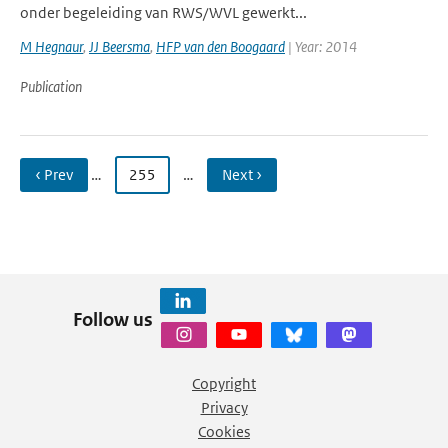
onder begeleiding van RWS/WVL gewerkt...
M Hegnaur
,
JJ Beersma
,
HFP van den Boogaard
| Year: 2014
Publication
‹ Prev
…
255
…
Next ›
Follow us
Copyright
Privacy
Cookies