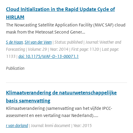
Cloud Initialization in the Rapid Update Cycle of
HIRLAM
The Nowcasting Satellite Application Facility (NWC SAF) cloud
mask from the Meteosat Second Gener...
S de Haan
,
SH van der Veen
| Status: published | Journal: Weather and
Forecasting | Volume: 29 | Year: 2014 | First page: 1120 | Last page:
1133 |
doi: 10.1175/WAF-D-13-00071.1
Publication
Klimaatverandering de natuurwetenschappelijke
basis samenvatting
Klimaatverandering (samenvatting van het vijfde IPCC-
assessment en een vertaling naar Nederland)....
r van dorland
| Journal: knmi document | Year: 2015