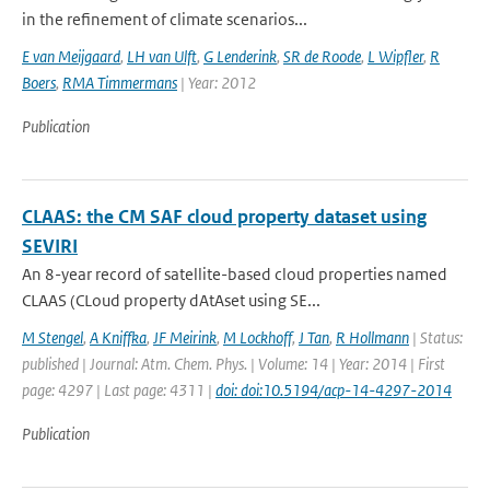
in the refinement of climate scenarios...
E van Meijgaard
,
LH van Ulft
,
G Lenderink
,
SR de Roode
,
L Wipfler
,
R
Boers
,
RMA Timmermans
| Year: 2012
Publication
CLAAS: the CM SAF cloud property dataset using
SEVIRI
An 8-year record of satellite-based cloud properties named
CLAAS (CLoud property dAtAset using SE...
M Stengel
,
A Kniffka
,
JF Meirink
,
M Lockhoff
,
J Tan
,
R Hollmann
| Status:
published | Journal: Atm. Chem. Phys. | Volume: 14 | Year: 2014 | First
page: 4297 | Last page: 4311 |
doi: doi:10.5194/acp-14-4297-2014
Publication