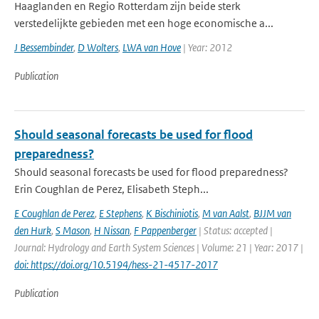
Haaglanden en Regio Rotterdam zijn beide sterk
verstedelijkte gebieden met een hoge economische a...
J Bessembinder
,
D Wolters
,
LWA van Hove
| Year: 2012
Publication
Should seasonal forecasts be used for flood
preparedness?
Should seasonal forecasts be used for flood preparedness?
Erin Coughlan de Perez, Elisabeth Steph...
E Coughlan de Perez
,
E Stephens
,
K Bischiniotis
,
M van Aalst
,
BJJM van
den Hurk
,
S Mason
,
H Nissan
,
F Pappenberger
| Status: accepted |
Journal: Hydrology and Earth System Sciences | Volume: 21 | Year: 2017 |
doi: https://doi.org/10.5194/hess-21-4517-2017
Publication