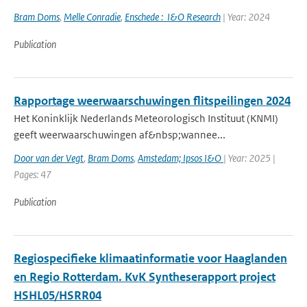
Bram Doms
,
Melle Conradie
,
Enschede : I&O Research
| Year: 2024
Publication
Rapportage weerwaarschuwingen flitspeilingen 2024
Het Koninklijk Nederlands Meteorologisch Instituut (KNMI)
geeft weerwaarschuwingen af&nbsp;wannee...
Door van der Vegt
,
Bram Doms
,
Amstedam; Ipsos I&O
| Year: 2025 |
Pages: 47
Publication
Regiospecifieke klimaatinformatie voor Haaglanden
en Regio Rotterdam. KvK Syntheserapport project
HSHL05/HSRR04