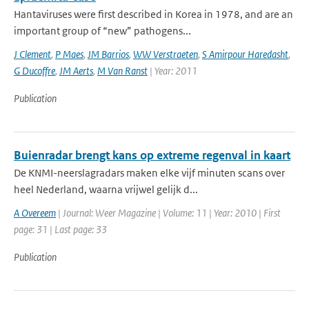
Hantaviruses were first described in Korea in 1978, and are an
important group of “new” pathogens...
J Clement
,
P Maes
,
JM Barrios
,
WW Verstraeten
,
S Amirpour Haredasht
,
G Ducoffre
,
JM Aerts
,
M Van Ranst
| Year: 2011
Publication
Buienradar brengt kans op extreme regenval in kaart
De KNMI-neerslagradars maken elke vijf minuten scans over
heel Nederland, waarna vrijwel gelijk d...
A Overeem
| Journal: Weer Magazine | Volume: 11 | Year: 2010 | First
page: 31 | Last page: 33
Publication