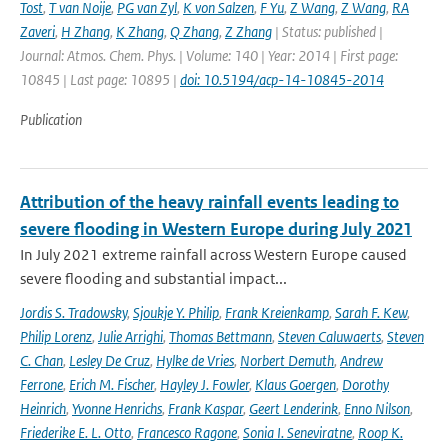
Tost
,
T van Noije
,
PG van Zyl
,
K von Salzen
,
F Yu
,
Z Wang
,
Z Wang
,
RA
Zaveri
,
H Zhang
,
K Zhang
,
Q Zhang
,
Z Zhang
| Status: published |
Journal: Atmos. Chem. Phys. | Volume: 140 | Year: 2014 | First page:
10845 | Last page: 10895 |
doi: 10.5194/acp-14-10845-2014
Publication
Attribution of the heavy rainfall events leading to
severe flooding in Western Europe during July 2021
In July 2021 extreme rainfall across Western Europe caused
severe flooding and substantial impact...
Jordis S. Tradowsky
,
Sjoukje Y. Philip
,
Frank Kreienkamp
,
Sarah F. Kew
,
Philip Lorenz
,
Julie Arrighi
,
Thomas Bettmann
,
Steven Caluwaerts
,
Steven
C. Chan
,
Lesley De Cruz
,
Hylke de Vries
,
Norbert Demuth
,
Andrew
Ferrone
,
Erich M. Fischer
,
Hayley J. Fowler
,
Klaus Goergen
,
Dorothy
Heinrich
,
Yvonne Henrichs
,
Frank Kaspar
,
Geert Lenderink
,
Enno Nilson
,
Friederike E. L. Otto
,
Francesco Ragone
,
Sonia I. Seneviratne
,
Roop K.