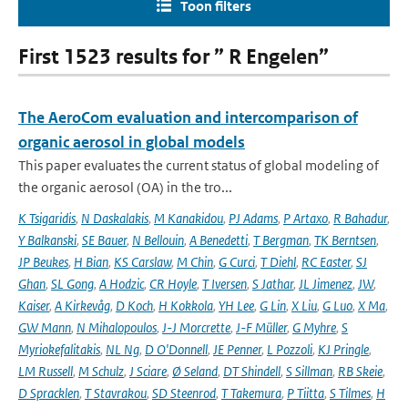
Toon filters
First 1523 results for ” R Engelen”
The AeroCom evaluation and intercomparison of
organic aerosol in global models
This paper evaluates the current status of global modeling of
the organic aerosol (OA) in the tro...
K Tsigaridis
,
N Daskalakis
,
M Kanakidou
,
PJ Adams
,
P Artaxo
,
R Bahadur
,
Y Balkanski
,
SE Bauer
,
N Bellouin
,
A Benedetti
,
T Bergman
,
TK Berntsen
,
JP Beukes
,
H Bian
,
KS Carslaw
,
M Chin
,
G Curci
,
T Diehl
,
RC Easter
,
SJ
Ghan
,
SL Gong
,
A Hodzic
,
CR Hoyle
,
T Iversen
,
S Jathar
,
JL Jimenez
,
JW
,
Kaiser
,
A Kirkevåg
,
D Koch
,
H Kokkola
,
YH Lee
,
G Lin
,
X Liu
,
G Luo
,
X Ma
,
GW Mann
,
N Mihalopoulos
,
J-J Morcrette
,
J-F Müller
,
G Myhre
,
S
Myriokefalitakis
,
NL Ng
,
D O'Donnell
,
JE Penner
,
L Pozzoli
,
KJ Pringle
,
LM Russell
,
M Schulz
,
J Sciare
,
Ø Seland
,
DT Shindell
,
S Sillman
,
RB Skeie
,
D Spracklen
,
T Stavrakou
,
SD Steenrod
,
T Takemura
,
P Tiitta
,
S Tilmes
,
H