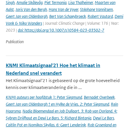
Singh
,
Amalie Skålevåg
,
Piet Termonia
,
Lisa Thalheimer
,
Maarten van
Aalst
,
Joris Van den Bergh
,
Hans Van de Vyver
,
Stéphane Vannitsem
,
Geert Jan van Oldenborgh
,
Bert Van Schaeybroeck
,
Robert Vautard
,
Demi
Vonk & Niko Wanders
| Journal: Climatic Change | Volume: 176 | Year:
2023 |
doi: https://doi.org/10.1007/s10584-023-03502-7
Publication
KNMI Klimaatsignaal'21 Hoe het klimaat in
Nederland snel verandert
Het Klimaatsignaal’21 is gebaseerd op de grote hoeveelheid
kennis over klimaatverandering die in ...
KNMI auteurs per hoofdstuk 1: Peter Siegmund
,
Bernadet Overbeek
,
Geert Jan van Oldenborgh † en Hylke de Vries. 2: Peter Siegmund
,
Rein
Haarsma
,
Nadia Bloemendaal en Job Dullaart. 3: Rob van Dorland. 4:
Sybren Drijfhout en Dewi Le Bars. 5: Richard Bintanja
,
Dewi Le Bars
,
Caitlin Pot en Nomikos Skyllas. 6: Geert Lenderink
,
Rob Groenland en