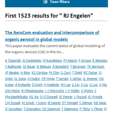
Toon filters
First 1523 results for ” RJ Engelen”
The AeroCom evaluation and intercomparison of
organic aerosol in global models
This paper evaluates the current status of global modeling of
the organic aerosol (OA) in the tro...
K Tsigaridis
,
N Daskalakis
,
M Kanakidou
,
PJ Adams
,
P Artaxo
,
R Bahadur
,
Y Balkanski
,
SE Bauer
,
N Bellouin
,
A Benedetti
,
T Bergman
,
TK Berntsen
,
JP Beukes
,
H Bian
,
KS Carslaw
,
M Chin
,
G Curci
,
T Diehl
,
RC Easter
,
SJ
Ghan
,
SL Gong
,
A Hodzic
,
CR Hoyle
,
T Iversen
,
S Jathar
,
JL Jimenez
,
JW
,
Kaiser
,
A Kirkevåg
,
D Koch
,
H Kokkola
,
YH Lee
,
G Lin
,
X Liu
,
G Luo
,
X Ma
,
GW Mann
,
N Mihalopoulos
,
J-J Morcrette
,
J-F Müller
,
G Myhre
,
S
Myriokefalitakis
,
NL Ng
,
D O'Donnell
,
JE Penner
,
L Pozzoli
,
KJ Pringle
,
LM Russell
,
M Schulz
,
J Sciare
,
Ø Seland
,
DT Shindell
,
S Sillman
,
RB Skeie
,
D Spracklen
,
T Stavrakou
,
SD Steenrod
,
T Takemura
,
P Tiitta
,
S Tilmes
,
H