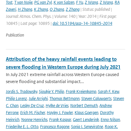
Tost
,
T van Noije
,
PG van Zyl
,
K von Salzen
,
F Yu
,
Z Wang
,
Z Wang
,
RA
Zaveri
,
H Zhang
,
K Zhang
,
Q Zhang
,
Z Zhang
| Status: published |
Journal: Atmos. Chem. Phys. | Volume: 140 | Year: 2014 | First page:
10845 | Last page: 10895 |
doi: 10.5194/acp-14-10845-2014
Publication
Attribution of the heavy rainfall events leading to
severe flooding in Western Europe during July 2021
In July 2021 extreme rainfall across Western Europe caused
severe flooding and substantial impact...
Jordis S. Tradowsky
,
Sjoukje Y. Philip
,
Frank Kreienkamp
,
Sarah F. Kew
,
Philip Lorenz
,
Julie Arrighi
,
Thomas Bettmann
,
Steven Caluwaerts
,
Steven
C. Chan
,
Lesley De Cruz
,
Hylke de Vries
,
Norbert Demuth
,
Andrew
Ferrone
,
Erich M. Fischer
,
Hayley J. Fowler
,
Klaus Goergen
,
Dorothy
Heinrich
,
Yvonne Henrichs
,
Frank Kaspar
,
Geert Lenderink
,
Enno Nilson
,
Friederike E. L. Otto
,
Francesco Ragone
,
Sonia I. Seneviratne
,
Roop K.