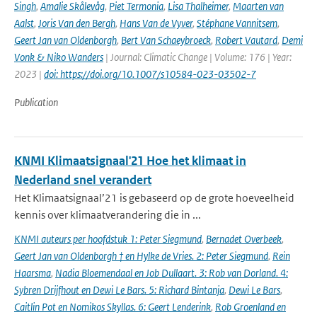
Singh
,
Amalie Skålevåg
,
Piet Termonia
,
Lisa Thalheimer
,
Maarten van
Aalst
,
Joris Van den Bergh
,
Hans Van de Vyver
,
Stéphane Vannitsem
,
Geert Jan van Oldenborgh
,
Bert Van Schaeybroeck
,
Robert Vautard
,
Demi
Vonk & Niko Wanders
| Journal: Climatic Change | Volume: 176 | Year:
2023 |
doi: https://doi.org/10.1007/s10584-023-03502-7
Publication
KNMI Klimaatsignaal'21 Hoe het klimaat in
Nederland snel verandert
Het Klimaatsignaal’21 is gebaseerd op de grote hoeveelheid
kennis over klimaatverandering die in ...
KNMI auteurs per hoofdstuk 1: Peter Siegmund
,
Bernadet Overbeek
,
Geert Jan van Oldenborgh † en Hylke de Vries. 2: Peter Siegmund
,
Rein
Haarsma
,
Nadia Bloemendaal en Job Dullaart. 3: Rob van Dorland. 4:
Sybren Drijfhout en Dewi Le Bars. 5: Richard Bintanja
,
Dewi Le Bars
,
Caitlin Pot en Nomikos Skyllas. 6: Geert Lenderink
,
Rob Groenland en