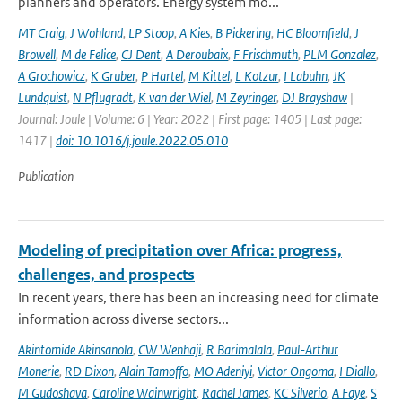
planners and operators. Energy system mo...
MT Craig
,
J Wohland
,
LP Stoop
,
A Kies
,
B Pickering
,
HC Bloomfield
,
J
Browell
,
M de Felice
,
CJ Dent
,
A Deroubaix
,
F Frischmuth
,
PLM Gonzalez
,
A Grochowicz
,
K Gruber
,
P Hartel
,
M Kittel
,
L Kotzur
,
I Labuhn
,
JK
Lundquist
,
N Pflugradt
,
K van der Wiel
,
M Zeyringer
,
DJ Brayshaw
|
Journal: Joule | Volume: 6 | Year: 2022 | First page: 1405 | Last page:
1417 |
doi: 10.1016/j.joule.2022.05.010
Publication
Modeling of precipitation over Africa: progress,
challenges, and prospects
In recent years, there has been an increasing need for climate
information across diverse sectors...
Akintomide Akinsanola
,
CW Wenhaji
,
R Barimalala
,
Paul-Arthur
Monerie
,
RD Dixon
,
Alain Tamoffo
,
MO Adeniyi
,
Victor Ongoma
,
I Diallo
,
M Gudoshava
,
Caroline Wainwright
,
Rachel James
,
KC Silverio
,
A Faye
,
S