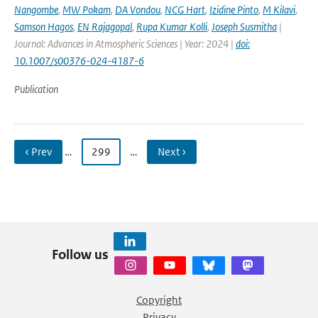
Nangombe
,
MW Pokam
,
DA Vondou
,
NCG Hart
,
Izidine Pinto
,
M Kilavi
,
Samson Hagos
,
EN Rajagopal
,
Rupa Kumar Kolli
,
Joseph Susmitha
|
Journal: Advances in Atmospheric Sciences | Year: 2024 |
doi:
10.1007/s00376-024-4187-6
Publication
‹ Prev
…
299
…
Next ›
Follow us
Copyright
Privacy