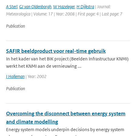
A Sterl
,
GJ van Oldenborgh
,
W Hazeleger
,
H Dijkstra
| Journal:
Meteorologica | Volume: 17 | Year: 2008 | First page: 4 | Last page: 7
Publication
SAFIR beeldproduct voor real-time gebruik
In het kader van het BIK project (Beelden Infrastructuur KNMI)
werkt het KNMI aan de vernieuwing ...
I Holleman
| Year: 2002
Publication
Overcoming the disconnect between energy system
and climate modelling
Energy system models underpin decisions by energy system