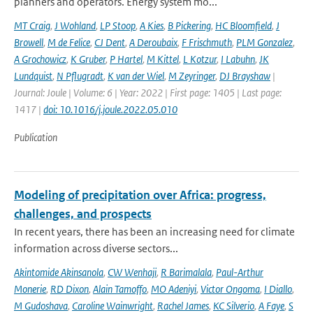
planners and operators. Energy system mo...
MT Craig
,
J Wohland
,
LP Stoop
,
A Kies
,
B Pickering
,
HC Bloomfield
,
J
Browell
,
M de Felice
,
CJ Dent
,
A Deroubaix
,
F Frischmuth
,
PLM Gonzalez
,
A Grochowicz
,
K Gruber
,
P Hartel
,
M Kittel
,
L Kotzur
,
I Labuhn
,
JK
Lundquist
,
N Pflugradt
,
K van der Wiel
,
M Zeyringer
,
DJ Brayshaw
|
Journal: Joule | Volume: 6 | Year: 2022 | First page: 1405 | Last page:
1417 |
doi: 10.1016/j.joule.2022.05.010
Publication
Modeling of precipitation over Africa: progress,
challenges, and prospects
In recent years, there has been an increasing need for climate
information across diverse sectors...
Akintomide Akinsanola
,
CW Wenhaji
,
R Barimalala
,
Paul-Arthur
Monerie
,
RD Dixon
,
Alain Tamoffo
,
MO Adeniyi
,
Victor Ongoma
,
I Diallo
,
M Gudoshava
,
Caroline Wainwright
,
Rachel James
,
KC Silverio
,
A Faye
,
S