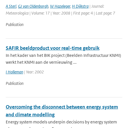
A Sterl
,
GJ van Oldenborgh
,
W Hazeleger
,
H Dijkstra
| Journal:
Meteorologica | Volume: 17 | Year: 2008 | First page: 4 | Last page: 7
Publication
SAFIR beeldproduct voor real-time gebruik
In het kader van het BIK project (Beelden Infrastructuur KNMI)
werkt het KNMI aan de vernieuwing ...
I Holleman
| Year: 2002
Publication
Overcoming the disconnect between energy system
and climate modelling
Energy system models underpin decisions by energy system