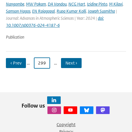
Nangombe
,
MW Pokam
,
DA Vondou
,
NCG Hart
,
Izidine Pinto
,
M Kilavi
,
Samson Hagos
,
EN Rajagopal
,
Rupa Kumar Kolli
,
Joseph Susmitha
|
Journal: Advances in Atmospheric Sciences | Year: 2024 |
doi:
10.1007/s00376-024-4187-6
Publication
‹ Prev
…
299
…
Next ›
Follow us
Copyright
Privacy