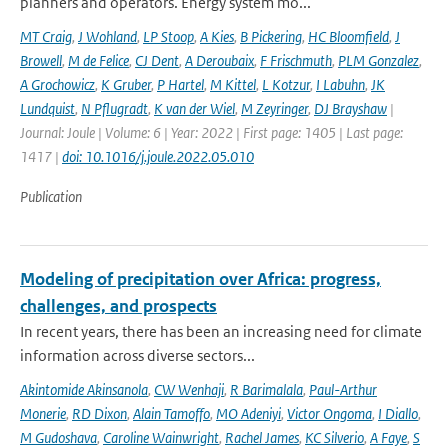
planners and operators. Energy system mo...
MT Craig
,
J Wohland
,
LP Stoop
,
A Kies
,
B Pickering
,
HC Bloomfield
,
J
Browell
,
M de Felice
,
CJ Dent
,
A Deroubaix
,
F Frischmuth
,
PLM Gonzalez
,
A Grochowicz
,
K Gruber
,
P Hartel
,
M Kittel
,
L Kotzur
,
I Labuhn
,
JK
Lundquist
,
N Pflugradt
,
K van der Wiel
,
M Zeyringer
,
DJ Brayshaw
|
Journal: Joule | Volume: 6 | Year: 2022 | First page: 1405 | Last page:
1417 |
doi: 10.1016/j.joule.2022.05.010
Publication
Modeling of precipitation over Africa: progress,
challenges, and prospects
In recent years, there has been an increasing need for climate
information across diverse sectors...
Akintomide Akinsanola
,
CW Wenhaji
,
R Barimalala
,
Paul-Arthur
Monerie
,
RD Dixon
,
Alain Tamoffo
,
MO Adeniyi
,
Victor Ongoma
,
I Diallo
,
M Gudoshava
,
Caroline Wainwright
,
Rachel James
,
KC Silverio
,
A Faye
,
S