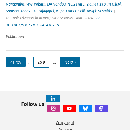
Nangombe
,
MW Pokam
,
DA Vondou
,
NCG Hart
,
Izidine Pinto
,
M Kilavi
,
Samson Hagos
,
EN Rajagopal
,
Rupa Kumar Kolli
,
Joseph Susmitha
|
Journal: Advances in Atmospheric Sciences | Year: 2024 |
doi:
10.1007/s00376-024-4187-6
Publication
‹ Prev
…
299
…
Next ›
Follow us
Copyright
Privacy