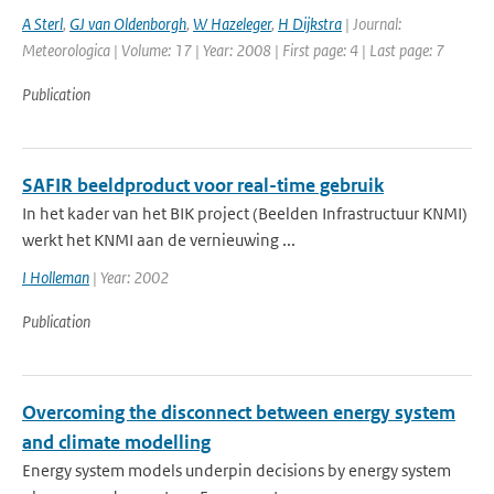
A Sterl
,
GJ van Oldenborgh
,
W Hazeleger
,
H Dijkstra
| Journal:
Meteorologica | Volume: 17 | Year: 2008 | First page: 4 | Last page: 7
Publication
SAFIR beeldproduct voor real-time gebruik
In het kader van het BIK project (Beelden Infrastructuur KNMI)
werkt het KNMI aan de vernieuwing ...
I Holleman
| Year: 2002
Publication
Overcoming the disconnect between energy system
and climate modelling
Energy system models underpin decisions by energy system