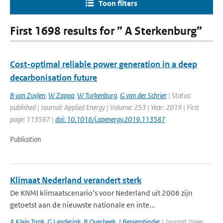
Toon filters
First 1698 results for ” A Sterkenburg”
Cost-optimal reliable power generation in a deep
decarbonisation future
B van Zuylen
,
W Zappa
,
W Turkenburg
,
G van der Schrier
| Status:
published | Journal: Applied Energy | Volume: 253 | Year: 2019 | First
page: 113587 |
doi: 10.1016/j.apenergy.2019.113587
Publication
Klimaat Nederland verandert sterk
De KNMI klimaatscenario’s voor Nederland uit 2006 zijn
getoetst aan de nieuwste nationale en inte...
A Klein Tank
,
G Lenderink
,
B Overbeek
,
J Bessembinder
| Journal: Weer