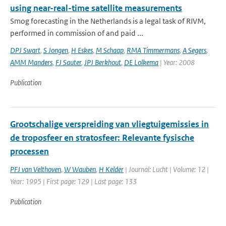
using near-real-time satellite measurements
Smog forecasting in the Netherlands is a legal task of RIVM,
performed in commission of and paid ...
DPJ Swart
,
S Jongen
,
H Eskes
,
M Schaap
,
RMA Timmermans
,
A Segers
,
AMM Manders
,
FJ Sauter
,
JPJ Berkhout
,
DE Lolkema
| Year: 2008
Publication
Grootschalige verspreiding van vliegtuigemissies in
de troposfeer en stratosfeer: Relevante fysische
processen
PFJ van Velthoven
,
W Wauben
,
H Kelder
| Journal: Lucht | Volume: 12 |
Year: 1995 | First page: 129 | Last page: 133
Publication