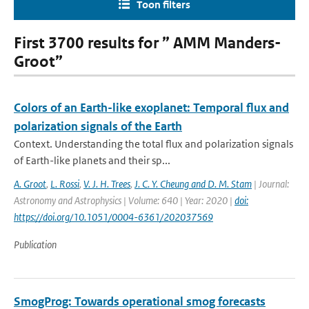
Toon filters
First 3700 results for ” AMM Manders-
Groot”
Colors of an Earth-like exoplanet: Temporal flux and
polarization signals of the Earth
Context. Understanding the total flux and polarization signals
of Earth-like planets and their sp...
A. Groot
,
L. Rossi
,
V. J. H. Trees
,
J. C. Y. Cheung and D. M. Stam
| Journal:
Astronomy and Astrophysics | Volume: 640 | Year: 2020 |
doi:
https://doi.org/10.1051/0004-6361/202037569
Publication
SmogProg: Towards operational smog forecasts