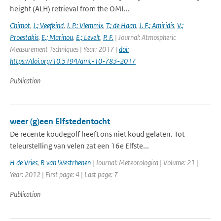
height (ALH) retrieval from the OMI...
Chimot
,
J.; Veefkind
,
J. P.; Vlemmix
,
T.; de Haan
,
J. F.; Amiridis
,
V.;
Proestakis
,
E.; Marinou
,
E.; Levelt
,
P. F.
| Journal: Atmospheric
Measurement Techniques | Year: 2017 |
doi:
https://doi.org/10.5194/amt-10-783-2017
Publication
weer (g)een Elfstedentocht
De recente koudegolf heeft ons niet koud gelaten. Tot
teleurstelling van velen zat een 16e Elfste...
H de Vries
,
R van Westrhenen
| Journal: Meteorologica | Volume: 21 |
Year: 2012 | First page: 4 | Last page: 7
Publication