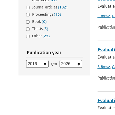
Evaluati
Journal articles
(102)
Proceedings
(16)
E. Bouws
,
G
Book
(0)
Publicatio
Thesis
(3)
Other
(25)
Evaluat
Publication year
Evaluati
t/m
E. Bouws
,
G
Publicatio
Evaluat
Evaluati