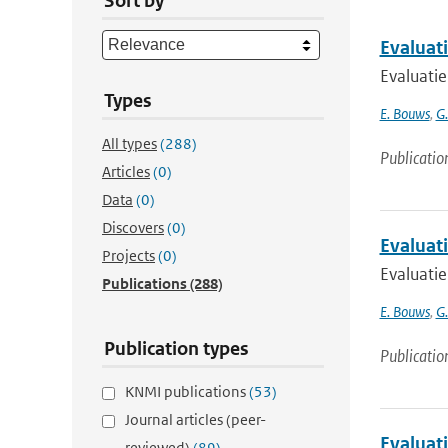
Sort by
Evaluat
Evaluati
Types
E. Bouws
,
G
All types
(288)
Publicatio
Articles
(0)
Data
(0)
Discovers
(0)
Evaluat
Projects
(0)
Evaluati
Publications
(288)
E. Bouws
,
G
Publication types
Publicatio
KNMI publications
(53)
Journal articles (peer-
Evaluat
reviewed)
(89)