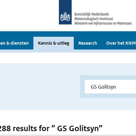
en & diensten
Kennis & uitleg
Research
Over het KNM
288 results for ” GS Golitsyn”