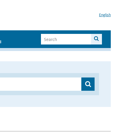
English
I