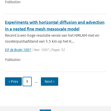
Publication
Experiments with horizontal diffusion and advection
in a nested fine mesh mesoscale model
Recent is een hoge resolutie versie van het HIRLAM met en
roosterpuntsafstand van 5.5 km op het K...
EIF de Bruijn 1997
| Year: 1997 | Pages: 32
Publication
‹ Prev
3
…
Next ›