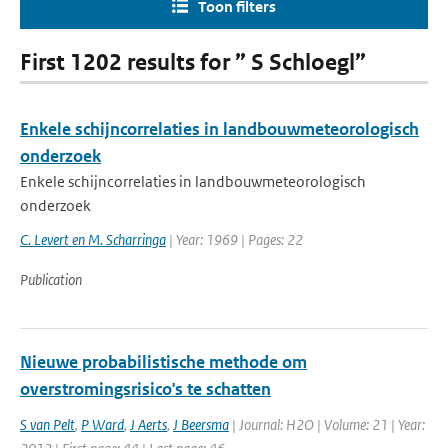
Toon filters
First 1202 results for ” S Schloegl”
Enkele schijncorrelaties in landbouwmeteorologisch
onderzoek
Enkele schijncorrelaties in landbouwmeteorologisch
onderzoek
C. Levert en M. Scharringa
| Year: 1969 | Pages: 22
Publication
Nieuwe probabilistische methode om
overstromingsrisico's te schatten
S van Pelt
,
P Ward
,
J Aerts
,
J Beersma
| Journal: H2O | Volume: 21 | Year: