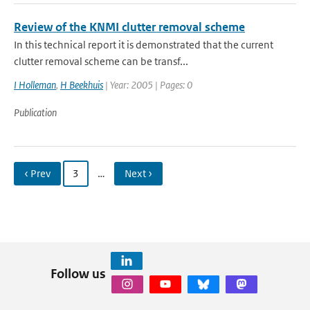
Review of the KNMI clutter removal scheme
In this technical report it is demonstrated that the current
clutter removal scheme can be transf...
I Holleman
,
H Beekhuis
| Year: 2005 | Pages: 0
Publication
‹ Prev
3
…
Next ›
Follow us