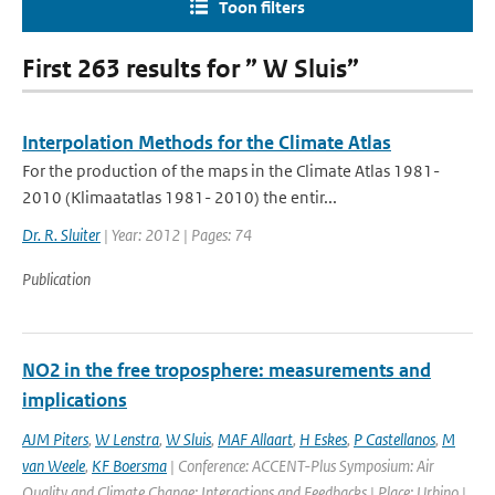
Toon filters
First 263 results for ” W Sluis”
Interpolation Methods for the Climate Atlas
For the production of the maps in the Climate Atlas 1981-
2010 (Klimaatatlas 1981- 2010) the entir...
Dr. R. Sluiter
| Year: 2012 | Pages: 74
Publication
NO2 in the free troposphere: measurements and
implications
AJM Piters
,
W Lenstra
,
W Sluis
,
MAF Allaart
,
H Eskes
,
P Castellanos
,
M
van Weele
,
KF Boersma
| Conference: ACCENT-Plus Symposium: Air
Quality and Climate Change: Interactions and Feedbacks | Place: Urbino |