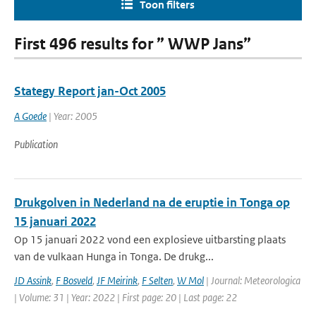
Toon filters
First 496 results for ” WWP Jans”
Stategy Report jan-Oct 2005
A Goede
| Year: 2005
Publication
Drukgolven in Nederland na de eruptie in Tonga op
15 januari 2022
Op 15 januari 2022 vond een explosieve uitbarsting plaats
van de vulkaan Hunga in Tonga. De drukg...
JD Assink
,
F Bosveld
,
JF Meirink
,
F Selten
,
W Mol
| Journal: Meteorologica
| Volume: 31 | Year: 2022 | First page: 20 | Last page: 22