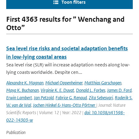
Toon filters
First 4363 results for ” Wenchang and
Otto”
Sea level rise risks and societal adaptation benefits
in low-lying coastal areas
Sea level rise (SLR) will increase adaptation needs along low-
lying coasts worldwide. Despite cen...
Alexandre K. Magnan
,
Michael Oppenheimer
,
Matthias Garschagen
,
Maya K. Buchanan
,
Virginie K. E. Duvat
,
Donald L. Forbes
,
James D. Ford
,
Erwin Lambert
,
Jan Petzold
,
Fabrice G. Renaud
,
Zita Sebesvari
,
Roderik S.
W. van de Wal
,
Jochen Hinkel & Hans-Otto Pörtner
| Journal: Nature
Scientific Reports | Volume: 12 | Year: 2022 |
doi: 10.1038/s41598-
022-14303-w
Publication