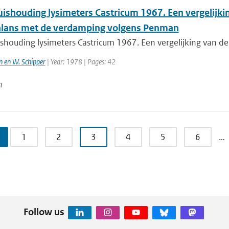
ishouding lysimeters Castricum 1967. Een vergelijki
lans met de verdamping volgens Penman
shouding lysimeters Castricum 1967. Een vergelijking van de
n en W. Schipper
| Year: 1978 | Pages: 42
n
1
2
3
4
5
6
…
Follow us