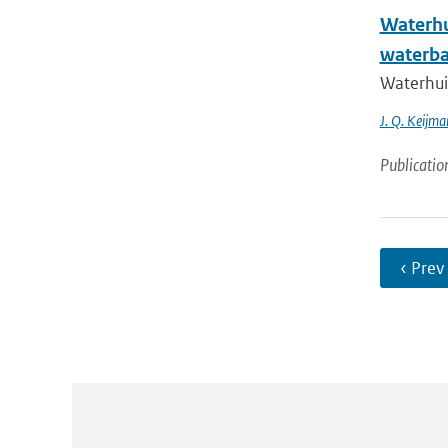
Waterhu
waterba
Waterhui
J. Q. Keijma
Publicatio
‹ Prev