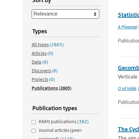
Sort by
Statist
A Pijnappel
|
Types
Publicatio
All types
(2805)
Articles
(0)
Data
(0)
Gecombi
Discovers
(0)
Verticale
Projects
(0)
Publications
(2805)
O vd Velde
,
Publicatio
Publication types
KNMI publications
(382)
The Cyc
Journal articles (peer-
The aim o
reviewed)
(1115)