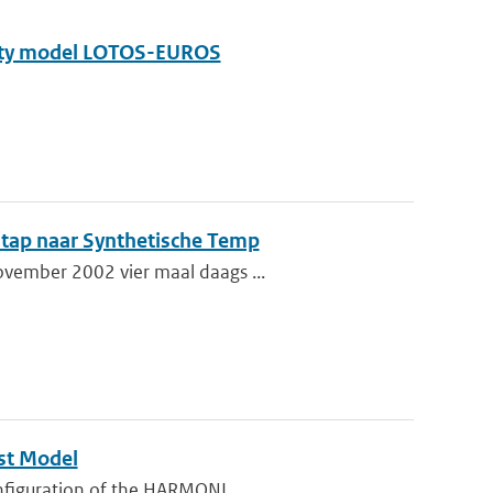
ality model LOTOS-EUROS
tap naar Synthetische Temp
ovember 2002 vier maal daags ...
st Model
onfiguration of the HARMONI...