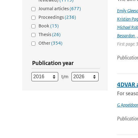
Journal articles
(677)
Emily Glees
Proceedings
(236)
Kristian Pag
Book
(15)
Michael Rob
Thesis
(26)
Bessardon
,
Other
(354)
First page: 
Publicatio
Publication year
t/m
4DVAR a
For seaso
G Appeldoo
Publicatio