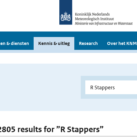
en & diensten
Kennis & uitleg
Research
Over het KNM
 2805 results for ”R Stappers”