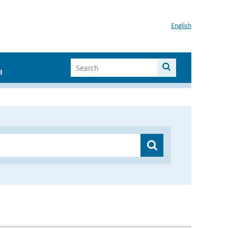
English
I