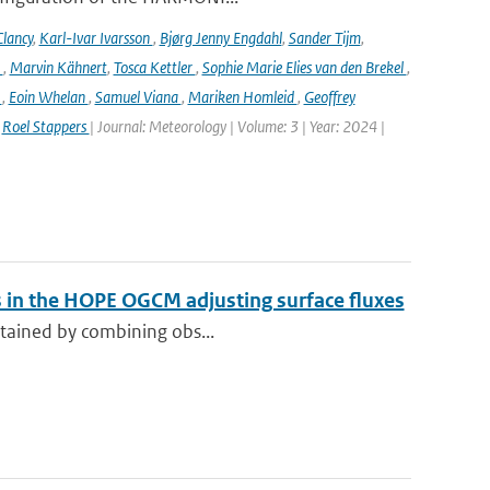
lancy
,
Karl-Ivar Ivarsson
,
Bjørg Jenny Engdahl
,
Sander Tijm
,
k
,
Marvin Kähnert
,
Tosca Kettler
,
Sophie Marie Elies van den Brekel
,
n
,
Eoin Whelan
,
Samuel Viana
,
Mariken Homleid
,
Geoffrey
,
Roel Stappers
| Journal: Meteorology | Volume: 3 | Year: 2024 |
s in the HOPE OGCM adjusting surface fluxes
obtained by combining obs...