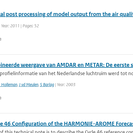
ical post processing of model output from the air qu
 Year: 2011 | Pages: 52
n
neerde weergave van AMDAR en METAR: De eerste s
 profielinformatie van het Nederlandse luchtruim werd tot n
I Holleman
,
J vd Meulen
,
S Barlag
| Year: 2003
n
le 46 Configuration of the HARMONIE-AROME Foreca
f this technical note is to describe the Cycle 46 reference c