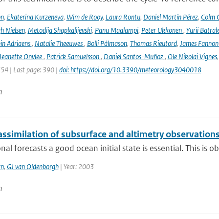
on
,
Ekaterina Kurzeneva
,
Wim de Rooy
,
Laura Rontu
,
Daniel Martín Pérez
,
Colm C
h Nielsen
,
Metodija Shapkalijevski
,
Panu Maalampi
,
Peter Ukkonen
,
Yurii Batra
in Adriaens
,
Natalie Theeuwes
,
Bolli Pálmason
,
Thomas Rieutord
,
James Fanno
Jeanette Onvlee
,
Patrick Samuelsson
,
Daniel Santos-Muñoz
,
Ole Nikolai Vignes
354 | Last page: 390 |
doi: https://doi.org/10.3390/meteorology3040018
n
ssimilation of subsurface and altimetry observation
nal forecasts a good ocean initial state is essential. This is 
rn
,
GJ van Oldenborgh
| Year: 2003
n