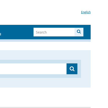
English
I