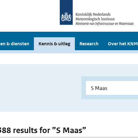
en & diensten
Kennis & uitleg
Research
Over het KNM
 388 results for ”S Maas”