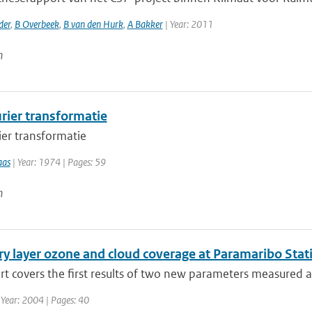
der
,
B Overbeek
,
B van den Hurk
,
A Bakker
| Year: 2011
n
rier transformatie
ier transformatie
aas
| Year: 1974 | Pages: 59
n
y layer ozone and cloud coverage at Paramaribo Stat
rt covers the first results of two new parameters measured at
 Year: 2004 | Pages: 40