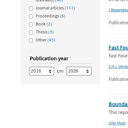
Journal articles
(117)
J Bessembin
Proceedings
(6)
Publicatio
Book
(2)
Thesis
(3)
Other
(45)
Fast Fou
Fast Four
Publication year
E.H.J. Verm
t/m
Publicatio
Boundar
This repo
Stijn Maas
|