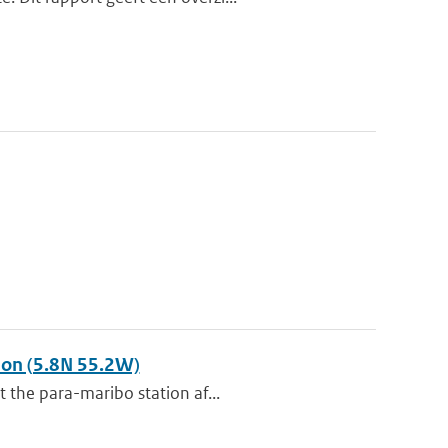
ion (5.8N 55.2W)
 the para-maribo station af...