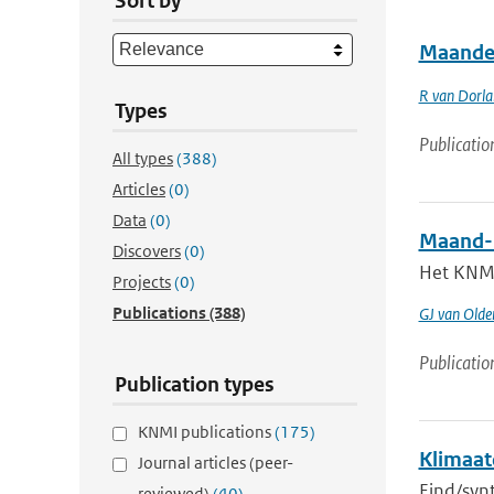
Sort by
Maandel
R van Dorl
Types
Publicatio
All types
(388)
Articles
(0)
Data
(0)
Maand- 
Discovers
(0)
Het KNMI 
Projects
(0)
Publications
(388)
GJ van Old
Publicatio
Publication types
KNMI publications
(175)
Klimaat
Journal articles (peer-
Eind/synt
reviewed)
(40)