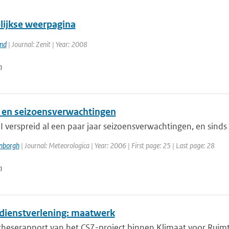
ijkse weerpagina
and
| Journal: Zenit | Year: 2008
n
en seizoensverwachtingen
verspreid al een paar jaar seizoensverwachtingen, en sinds k
enborgh
| Journal: Meteorologica | Year: 2006 | First page: 25 | Last page: 28
n
dienstverlening: maatwerk
heserapport van het CS7-project binnen Klimaat voor Ruimte.