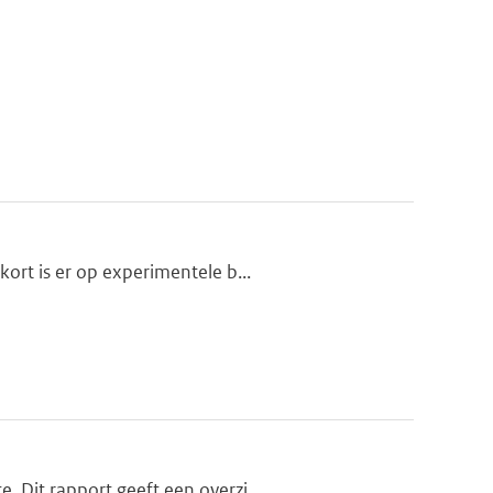
ort is er op experimentele b...
 Dit rapport geeft een overzi...